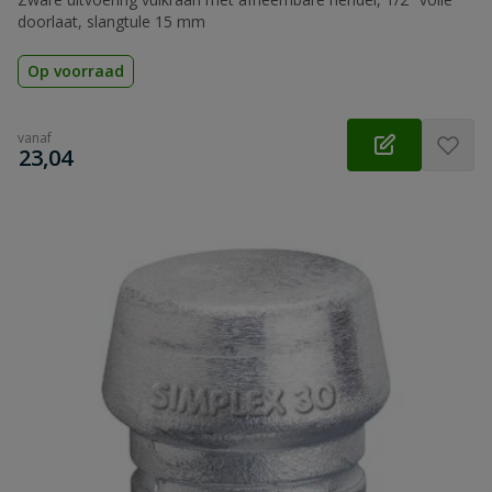
doorlaat, slangtule 15 mm
Op voorraad
vanaf
€
23,04