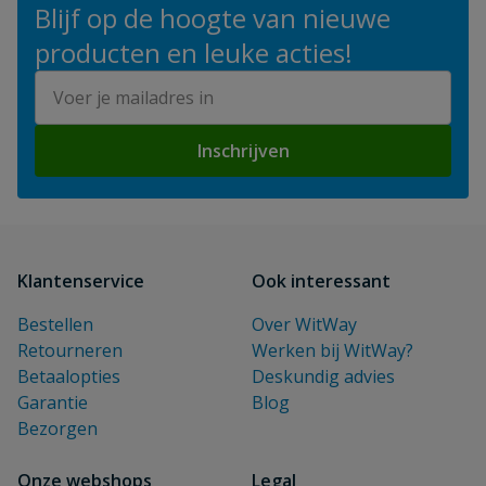
Blijf op de hoogte van nieuwe
producten en leuke acties!
E-mailadres
Inschrijven
Klantenservice
Ook interessant
Bestellen
Over WitWay
Retourneren
Werken bij WitWay?
Betaalopties
Deskundig advies
Garantie
Blog
Bezorgen
Onze webshops
Legal