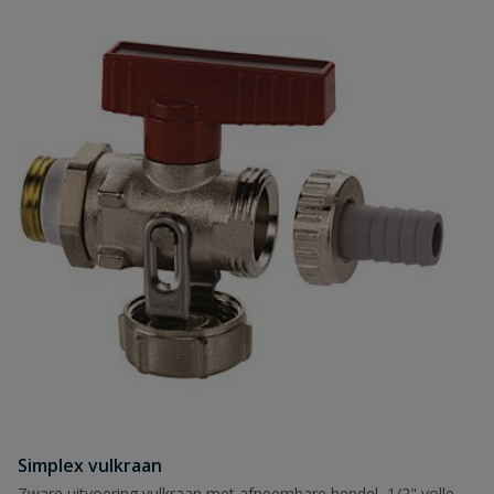
Simplex vulkraan
Zware uitvoering vulkraan met afneembare hendel, 1/2" volle