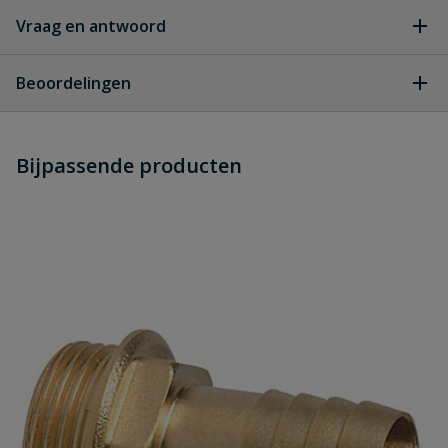
Vraag en antwoord
Geen vragen
Beoordelingen
Heb je zelf ook een vraag over
Stel jouw
Bijpassende producten
Schrijf zelf een beoordeling
vraag
dit product?
Je beoordeelt:
Slangtule 6-kant binnendraad
Uw waardering:
Naam