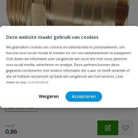
Samenvatting
Beoordeling
Deze website maakt gebruik van cookies
We gebruiken cookies om content en advertenties te personaliseren, om
functies voor social media te bieden en om ons websiteverkeer te analyseren.
Ook delen we informatie over uw gebruik van onze site met onze partners
voor social media, adverteren en analyse. Deze partners kunnen deze
Beoordeling versturen
gegevens combineren met andere informatie die u aan ze heeft verstrekt of
Slangtule 6-kant buitendraad
die ze hebben verzameld op basis van uw gebruik van hun services. Lees
Messing slangtule 6-kant met buitendraad om kunststof slang
meer in ons
cookiebeleid
.
te koppelen
Weigeren
Accepteren
Op voorraad
vanaf
€
0,86