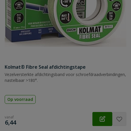
Kolmat® Fibre Seal afdichtingstape
Vezelversterkte afdichtingsband voor schroefdraadverbindingen,
nastelbaar >180°.
Op voorraad
vanaf
€
6,44