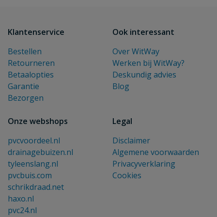
Klantenservice
Ook interessant
Bestellen
Over WitWay
Retourneren
Werken bij WitWay?
Betaalopties
Deskundig advies
Garantie
Blog
Bezorgen
Onze webshops
Legal
pvcvoordeel.nl
Disclaimer
drainagebuizen.nl
Algemene voorwaarden
tyleenslang.nl
Privacyverklaring
pvcbuis.com
Cookies
schrikdraad.net
haxo.nl
pvc24.nl