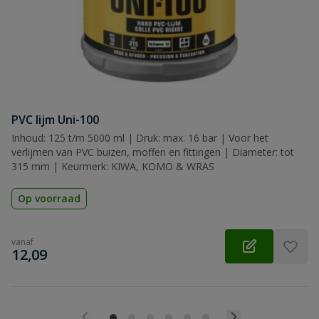
PVC lijm Uni-100
Inhoud: 125 t/m 5000 ml | Druk: max. 16 bar | Voor het
verlijmen van PVC buizen, moffen en fittingen | Diameter: tot
315 mm | Keurmerk: KIWA, KOMO & WRAS
Op voorraad
vanaf
€
12,09