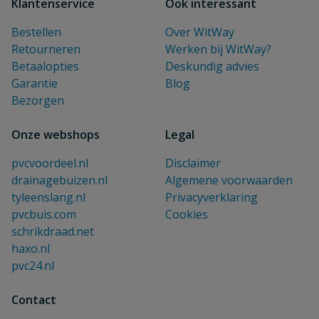
Klantenservice
Ook interessant
Bestellen
Over WitWay
Retourneren
Werken bij WitWay?
Betaalopties
Deskundig advies
Garantie
Blog
Bezorgen
Onze webshops
Legal
pvcvoordeel.nl
Disclaimer
drainagebuizen.nl
Algemene voorwaarden
tyleenslang.nl
Privacyverklaring
pvcbuis.com
Cookies
schrikdraad.net
haxo.nl
pvc24.nl
Contact