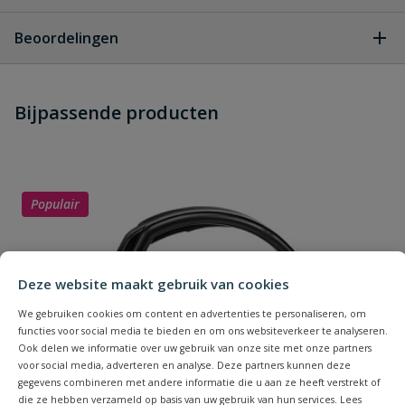
Geen vragen
Beoordelingen
Heb je zelf ook een vraag over
Stel jouw
Bijpassende producten
Schrijf zelf een beoordeling
vraag
dit product?
Je beoordeelt:
VDL Sok handgevormd
Uw waardering:
Populair
Deze website maakt gebruik van cookies
We gebruiken cookies om content en advertenties te personaliseren, om
functies voor social media te bieden en om ons websiteverkeer te analyseren.
Naam
Ook delen we informatie over uw gebruik van onze site met onze partners
voor social media, adverteren en analyse. Deze partners kunnen deze
gegevens combineren met andere informatie die u aan ze heeft verstrekt of
Samenvatting
die ze hebben verzameld op basis van uw gebruik van hun services. Lees