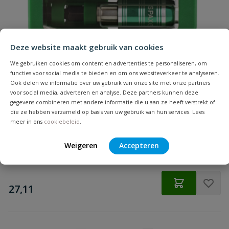
Samenvatting
Geschikt voor
hout
materiaal
Beoordeling
Hoofdvorm
verzonken kop
Deze website maakt gebruik van cookies
Inhoud
200 stuks
We gebruiken cookies om content en advertenties te personaliseren, om
functies voor social media te bieden en om ons websiteverkeer te analyseren.
Ook delen we informatie over uw gebruik van onze site met onze partners
Koponderzijde
Multikop
Spax Bitbox T-STAR plus
voor social media, adverteren en analyse. Deze partners kunnen deze
Beoordeling versturen
6 Bitjes + Bithouder
gegevens combineren met andere informatie die u aan ze heeft verstrekt of
Lengte
35 mm
die ze hebben verzameld op basis van uw gebruik van hun services. Lees
meer in ons
cookiebeleid
.
Materiaal
RVS A2
Weigeren
Accepteren
Op voorraad
Merknaam
Spax
€
27,11
Punt
4CUT
Schroefdraadlengte
23 mm