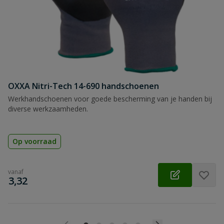
OXXA Nitri-Tech 14-690 handschoenen
Werkhandschoenen voor goede bescherming van je handen bij
diverse werkzaamheden.
Op voorraad
vanaf
€
3,32