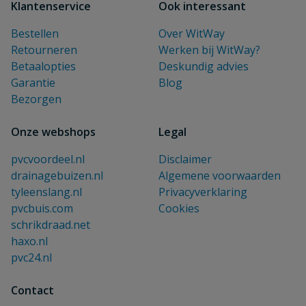
Klantenservice
Ook interessant
Bestellen
Over WitWay
Retourneren
Werken bij WitWay?
Betaalopties
Deskundig advies
Garantie
Blog
Bezorgen
Onze webshops
Legal
pvcvoordeel.nl
Disclaimer
drainagebuizen.nl
Algemene voorwaarden
tyleenslang.nl
Privacyverklaring
pvcbuis.com
Cookies
schrikdraad.net
haxo.nl
pvc24.nl
Contact