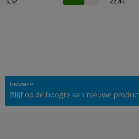
€
€
3,32
22,45
NIEUWSBRIEF
Blijf op de hoogte van nieuwe product