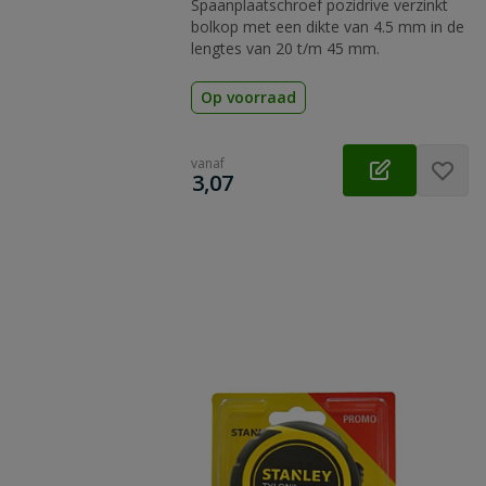
Spaanplaatschroef pozidrive verzinkt
bolkop met een dikte van 4.5 mm in de
lengtes van 20 t/m 45 mm.
Op voorraad
vanaf
€
3,07