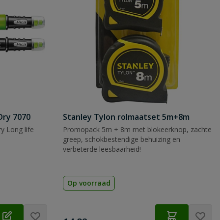
Dry 7070
Stanley Tylon rolmaatset 5m+8m
y Long life
Promopack 5m + 8m met blokeerknop, zachte
greep, schokbestendige behuizing en
verbeterde leesbaarheid!
Op voorraad