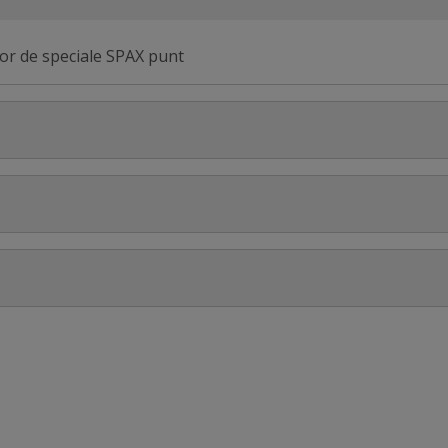
or de speciale SPAX punt
53
Stel jouw
12/0114, 1.4567
 4 x 45 mm deeldraad 200 stuks