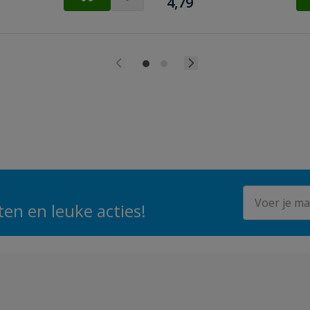
€
4,79
E-mailadres
en en leuke acties!