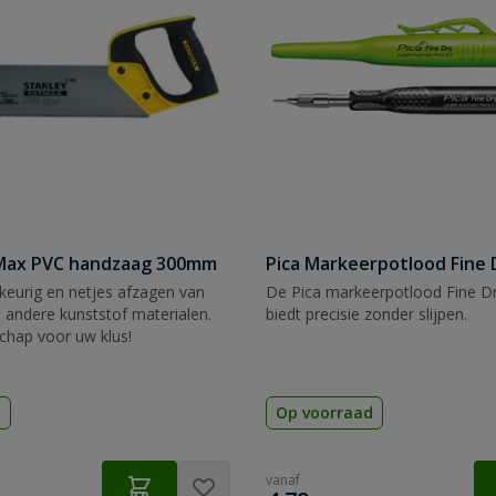
tMax PVC handzaag 300mm
Pica Markeerpotlood Fine 
eurig en netjes afzagen van
De Pica markeerpotlood Fine Dr
 andere kunststof materialen.
biedt precisie zonder slijpen.
chap voor uw klus!
d
Op voorraad
vanaf