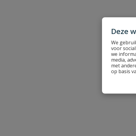
Punt
4CUT
Schroefdraadlengte
30 mm
Deze w
We gebruik
voor socia
we informa
media, adv
met andere
op basis v