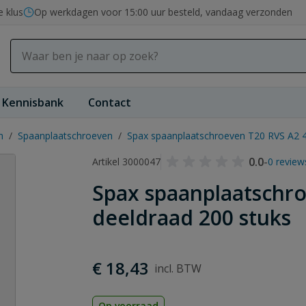
e klus
Op werkdagen voor 15:00 uur besteld, vandaag verzonden
Kennisbank
Contact
n
/
Spaanplaatschroeven
/
Spax spaanplaatschroeven T20 RVS A2 4
0.0
-
Artikel 3000047
0 review
Spax spaanplaatschr
deeldraad 200 stuks
€ 18,43
Op voorraad