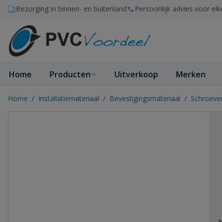
Ga naar de inhoud
Bezorging in binnen- en buitenland
Persoonlijk advies voor elk
Home
Producten
Uitverkoop
Merken
Home
/
Installatiemateriaal
/
Bevestigingsmateriaal
/
Schroeve