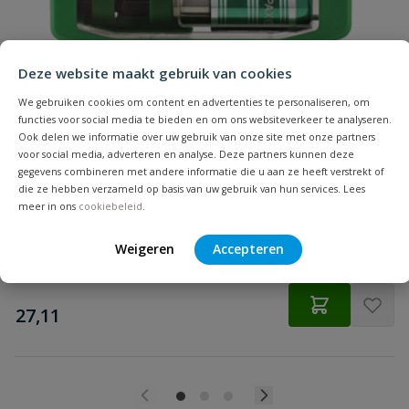
materiaal
Beoordeling
Hoofdvorm
verzonken kop
Deze website maakt gebruik van cookies
Inhoud
100 stuks
We gebruiken cookies om content en advertenties te personaliseren, om
functies voor social media te bieden en om ons websiteverkeer te analyseren.
Koponderzijde
Multikop
Spax Bitbox T-STAR plus
Ook delen we informatie over uw gebruik van onze site met onze partners
Beoordeling versturen
voor social media, adverteren en analyse. Deze partners kunnen deze
6 Bitjes + Bithouder
gegevens combineren met andere informatie die u aan ze heeft verstrekt of
Lengte
100 mm
die ze hebben verzameld op basis van uw gebruik van hun services. Lees
meer in ons
cookiebeleid
.
Materiaal
RVS A2
Op voorraad
Weigeren
Accepteren
Merknaam
Spax
€
27,11
Punt
4CUT
Schroefdraadlengte
61 mm