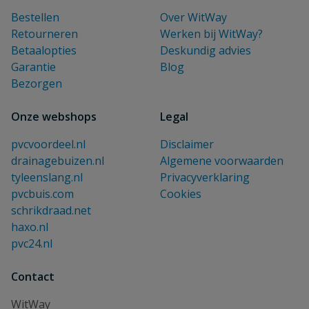
Bestellen
Over WitWay
Retourneren
Werken bij WitWay?
Betaalopties
Deskundig advies
Garantie
Blog
Bezorgen
Onze webshops
Legal
pvcvoordeel.nl
Disclaimer
drainagebuizen.nl
Algemene voorwaarden
tyleenslang.nl
Privacyverklaring
pvcbuis.com
Cookies
schrikdraad.net
haxo.nl
pvc24.nl
Contact
WitWay