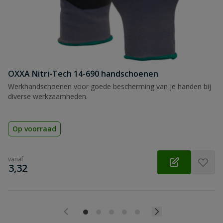
OXXA Nitri-Tech 14-690 handschoenen
Werkhandschoenen voor goede bescherming van je handen bij
diverse werkzaamheden.
Op voorraad
vanaf
€
3,32