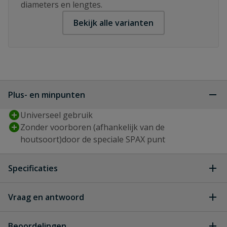
diameters en lengtes.
Bekijk alle varianten
Plus- en minpunten
Universeel gebruik
Zonder voorboren (afhankelijk van de
houtsoort)door de speciale SPAX punt
Specificaties
Aandrijving
T-STAR plus
Vraag en antwoord
Geen vragen
Artikelnummer
Beoordelingen
0197000501003