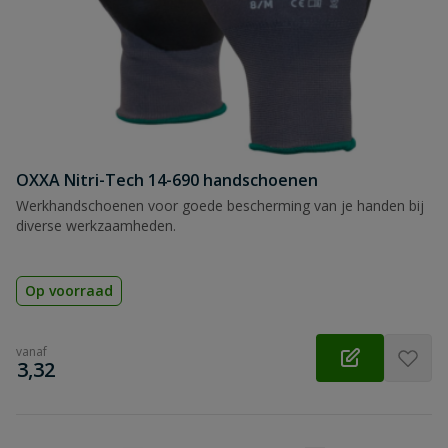
OXXA Nitri-Tech 14-690 handschoenen
Werkhandschoenen voor goede bescherming van je handen bij
diverse werkzaamheden.
Op voorraad
vanaf
€
3,32