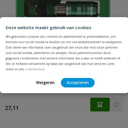
Samenvatting
Geschikt voor
hout
materiaal
Beoordeling
Hoofdvorm
verzonken kop
Deze website maakt gebruik van cookies
Inhoud
200 stuks
We gebruiken cookies om content en advertenties te personaliseren, om
functies voor social media te bieden en om ons websiteverkeer te analyseren.
Ook delen we informatie over uw gebruik van onze site met onze partners
Koponderzijde
Multikop
Spax Bitbox T-STAR plus
voor social media, adverteren en analyse. Deze partners kunnen deze
Beoordeling versturen
gegevens combineren met andere informatie die u aan ze heeft verstrekt of
6 Bitjes + Bithouder
die ze hebben verzameld op basis van uw gebruik van hun services. Lees
Lengte
50 mm
meer in ons
cookiebeleid
.
Materiaal
verzinkt staal
Weigeren
Accepteren
Op voorraad
Merknaam
Spax
€
27,11
Punt
4CUT
Schroefdraadlengte
32 mm