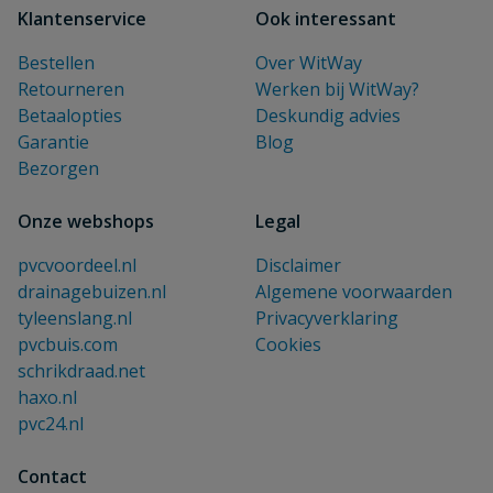
Klantenservice
Ook interessant
Bestellen
Over WitWay
Retourneren
Werken bij WitWay?
Betaalopties
Deskundig advies
Garantie
Blog
Bezorgen
Onze webshops
Legal
pvcvoordeel.nl
Disclaimer
drainagebuizen.nl
Algemene voorwaarden
tyleenslang.nl
Privacyverklaring
pvcbuis.com
Cookies
schrikdraad.net
haxo.nl
pvc24.nl
Contact