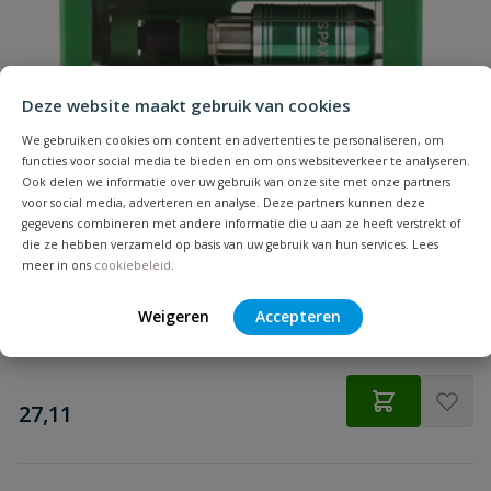
Samenvatting
Geschikt voor
hout
materiaal
Beoordeling
Hoofdvorm
verzonken kop
Deze website maakt gebruik van cookies
Inhoud
200 stuks
We gebruiken cookies om content en advertenties te personaliseren, om
functies voor social media te bieden en om ons websiteverkeer te analyseren.
Ook delen we informatie over uw gebruik van onze site met onze partners
Koponderzijde
Multikop
Spax Bitbox T-STAR plus
voor social media, adverteren en analyse. Deze partners kunnen deze
Beoordeling versturen
gegevens combineren met andere informatie die u aan ze heeft verstrekt of
6 Bitjes + Bithouder
die ze hebben verzameld op basis van uw gebruik van hun services. Lees
Lengte
80 mm
meer in ons
cookiebeleid
.
Materiaal
verzinkt staal
Weigeren
Accepteren
Op voorraad
Merknaam
Spax
€
27,11
Punt
4CUT
Schroefdraadlengte
37 mm