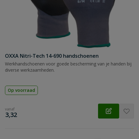
OXXA Nitri-Tech 14-690 handschoenen
Werkhandschoenen voor goede bescherming van je handen bij
diverse werkzaamheden.
Op voorraad
vanaf
€
3,32