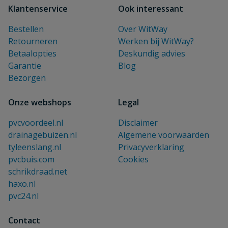
Klantenservice
Ook interessant
Bestellen
Over WitWay
Retourneren
Werken bij WitWay?
Betaalopties
Deskundig advies
Garantie
Blog
Bezorgen
Onze webshops
Legal
pvcvoordeel.nl
Disclaimer
drainagebuizen.nl
Algemene voorwaarden
tyleenslang.nl
Privacyverklaring
pvcbuis.com
Cookies
schrikdraad.net
haxo.nl
pvc24.nl
Contact