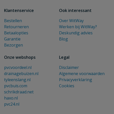
Klantenservice
Ook interessant
Bestellen
Over WitWay
Retourneren
Werken bij WitWay?
Betaalopties
Deskundig advies
Garantie
Blog
Bezorgen
Onze webshops
Legal
pvcvoordeel.nl
Disclaimer
drainagebuizen.nl
Algemene voorwaarden
tyleenslang.nl
Privacyverklaring
pvcbuis.com
Cookies
schrikdraad.net
haxo.nl
pvc24.nl