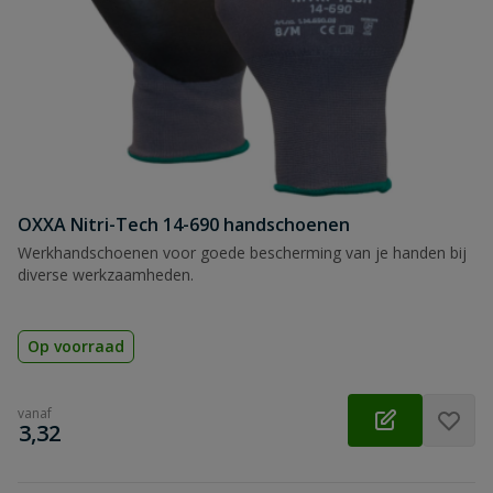
OXXA Nitri-Tech 14-690 handschoenen
Werkhandschoenen voor goede bescherming van je handen bij
diverse werkzaamheden.
Op voorraad
vanaf
€
3,32