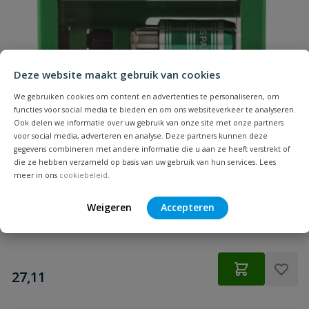
materiaal
Samenvatting
Hoofdvorm
discuskop
Beoordeling
Inhoud
200 stuks
Deze website maakt gebruik van cookies
We gebruiken cookies om content en advertenties te personaliseren, om
Lengte
60 mm
functies voor social media te bieden en om ons websiteverkeer te analyseren.
Ook delen we informatie over uw gebruik van onze site met onze partners
voor social media, adverteren en analyse. Deze partners kunnen deze
Materiaal
verzinkt staal
Spax Bitbox T-STAR plus
gegevens combineren met andere informatie die u aan ze heeft verstrekt of
Beoordeling versturen
6 Bitjes + Bithouder
die ze hebben verzameld op basis van uw gebruik van hun services. Lees
Merknaam
Spax
meer in ons
cookiebeleid
.
Weigeren
Accepteren
Punt
4CUT
Op voorraad
Schroefdraadlengte
56 mm
€
27,11