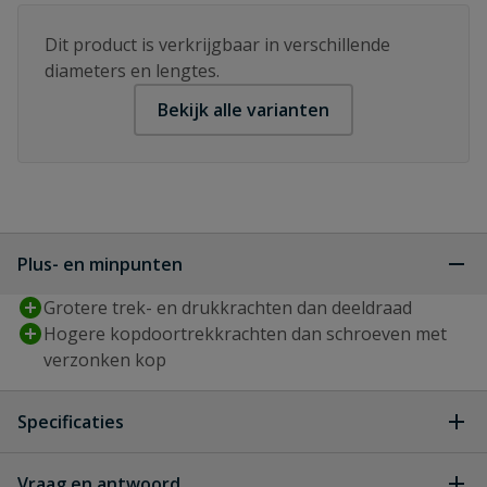
Dit product is verkrijgbaar in verschillende
diameters en lengtes.
Bekijk alle varianten
Plus- en minpunten
Grotere trek- en drukkrachten dan deeldraad
Hogere kopdoortrekkrachten dan schroeven met
verzonken kop
Specificaties
Aandrijving
T-STAR plus
Vraag en antwoord