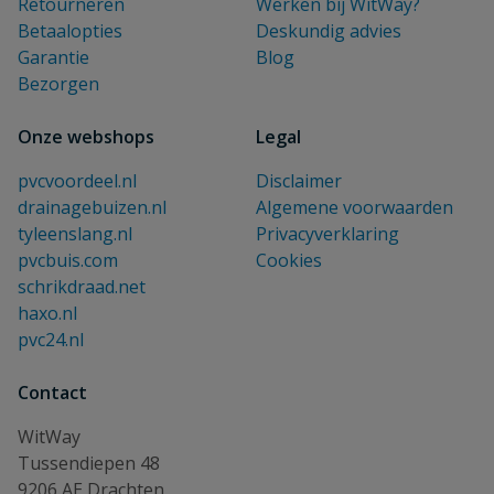
Retourneren
Werken bij WitWay?
Betaalopties
Deskundig advies
Garantie
Blog
Bezorgen
Onze webshops
Legal
pvcvoordeel.nl
Disclaimer
drainagebuizen.nl
Algemene voorwaarden
tyleenslang.nl
Privacyverklaring
pvcbuis.com
Cookies
schrikdraad.net
haxo.nl
pvc24.nl
Contact
WitWay
Tussendiepen 48
9206 AE Drachten