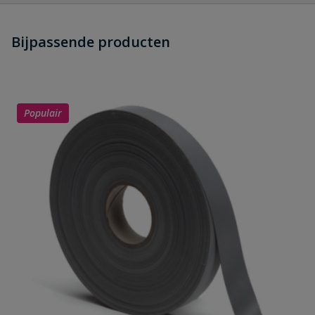
Heb je zelf ook een vraag over
Stel jouw
Bijpassende producten
Schrijf zelf een beoordeling
vraag
dit product?
Je beoordeelt:
Staal geplastificeerd montageband
19 x 2.2 mm lengte 10 meter
Populair
Uw waardering:
Naam
Samenvatting