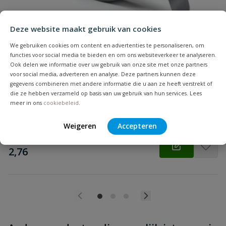
Beoordeling
Deze website maakt gebruik van cookies
We gebruiken cookies om content en advertenties te personaliseren, om
functies voor social media te bieden en om ons websiteverkeer te analyseren.
Ophangband
Ook delen we informatie over uw gebruik van onze site met onze partners
Beoordeling versturen
voor social media, adverteren en analyse. Deze partners kunnen deze
Geschikt om buizen tijdelijk of permanent aan de fundering of
gegevens combineren met andere informatie die u aan ze heeft verstrekt of
muur op te hangen. Ook per meter.
die ze hebben verzameld op basis van uw gebruik van hun services. Lees
meer in ons
cookiebeleid
.
Op voorraad
Weigeren
Accepteren
vanaf
€
2,76