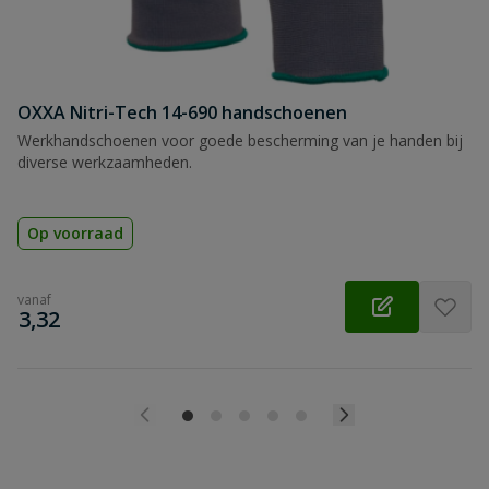
OXXA Nitri-Tech 14-690 handschoenen
Werkhandschoenen voor goede bescherming van je handen bij
diverse werkzaamheden.
Op voorraad
vanaf
€
3,32