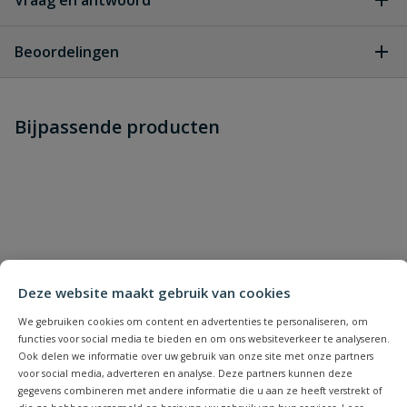
Vraag en antwoord
Geen vragen
Beoordelingen
Heb je zelf ook een vraag over
Stel jouw
Bijpassende producten
Schrijf zelf een beoordeling
vraag
dit product?
Je beoordeelt:
Stanley universeel mes
Uw waardering:
Deze website maakt gebruik van cookies
We gebruiken cookies om content en advertenties te personaliseren, om
functies voor social media te bieden en om ons websiteverkeer te analyseren.
Ook delen we informatie over uw gebruik van onze site met onze partners
Naam
voor social media, adverteren en analyse. Deze partners kunnen deze
gegevens combineren met andere informatie die u aan ze heeft verstrekt of