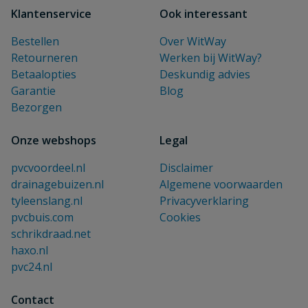
Klantenservice
Ook interessant
Bestellen
Over WitWay
Retourneren
Werken bij WitWay?
Betaalopties
Deskundig advies
Garantie
Blog
Bezorgen
Onze webshops
Legal
pvcvoordeel.nl
Disclaimer
drainagebuizen.nl
Algemene voorwaarden
tyleenslang.nl
Privacyverklaring
pvcbuis.com
Cookies
schrikdraad.net
haxo.nl
pvc24.nl
Contact