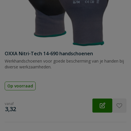
OXXA Nitri-Tech 14-690 handschoenen
Werkhandschoenen voor goede bescherming van je handen bij
diverse werkzaamheden.
Op voorraad
vanaf
€
3,32