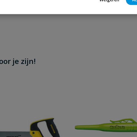
Stel jouw
or je zijn!