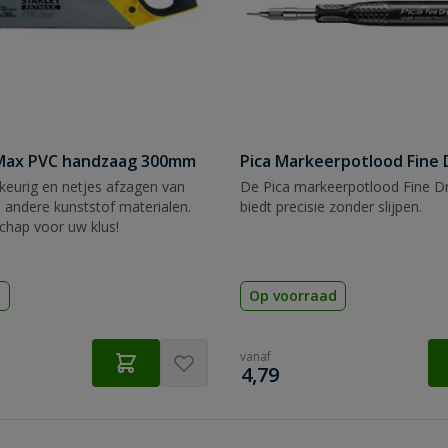
tMax PVC handzaag 300mm
Pica Markeerpotlood Fine 
eurig en netjes afzagen van
De Pica markeerpotlood Fine Dr
 andere kunststof materialen.
biedt precisie zonder slijpen.
chap voor uw klus!
d
Op voorraad
vanaf
€
4,79