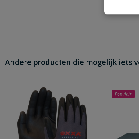
Heb je zelf ook een vraag over dit product?
Schrijf zelf een beoordeling
Je beoordeelt:
Drinkbak Suevia 43A
Uw waardering:
Andere producten die mogelijk iets vo
Naam
Populair
Samenvatting
Beoordeling