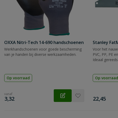
Beoordeling versturen
OXXA Nitri-Tech 14-690 handschoenen
Stanley Fa
Werkhandschoenen voor goede bescherming
Voor het nauwk
van je handen bij diverse werkzaamheden.
PVC, PP, PE en
Ideaal gereeds
Op voorraad
Op voorraa
vanaf
€
€
3,32
22,45