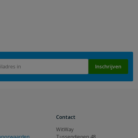
Inschrijven
Contact
WitWay
voorwaarden
Tussendiepen 48