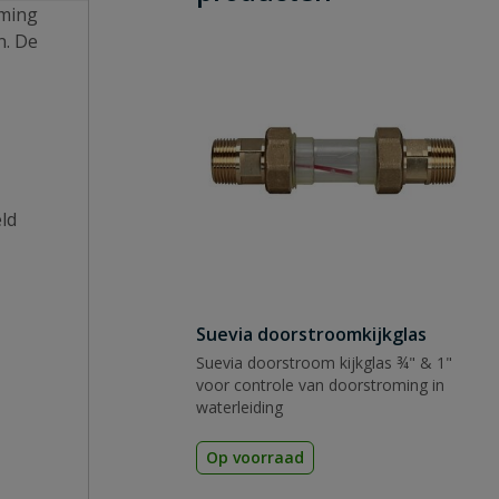
rming
n. De
ld
Suevia doorstroomkijkglas
Suevia doorstroom kijkglas ¾" & 1"
voor controle van doorstroming in
waterleiding
Op voorraad