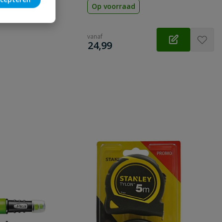
 vraag
Op voorraad
vanaf
€
24,99