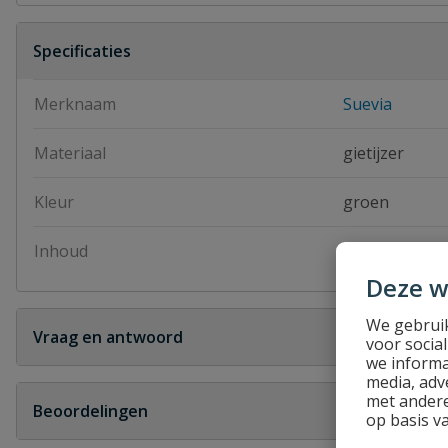
Specificaties
Merknaam
Suevia
Materiaal
gietijzer
Kleur
groen
Inhoud
3400
Deze w
We gebruik
Vraag en antwoord
voor socia
we informa
Geen vragen
media, adv
met andere
Beoordelingen
op basis v