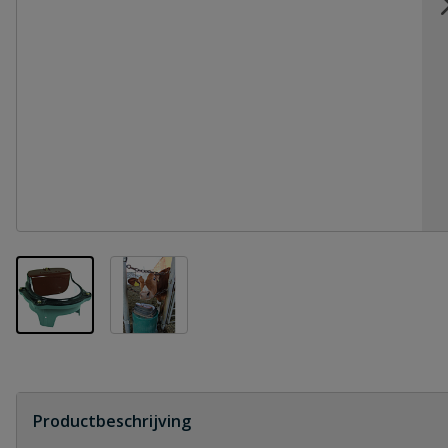
View larger image
View larger image
Productbeschrijving