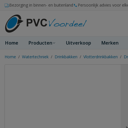
Ga naar de inhoud
Bezorging in binnen- en buitenland
Persoonlijk advies voor elk
Home
Producten
Uitverkoop
Merken
Home
/
Watertechniek
/
Drinkbakken
/
Vlotterdrinkbakken
/
Dr