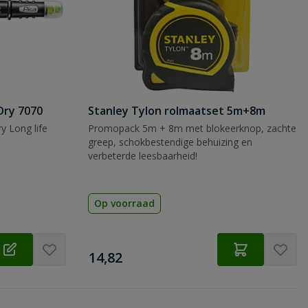
Dry 7070
Stanley Tylon rolmaatset 5m+8m
y Long life
Promopack 5m + 8m met blokeerknop, zachte
greep, schokbestendige behuizing en
verbeterde leesbaarheid!
Op voorraad
€
14,82