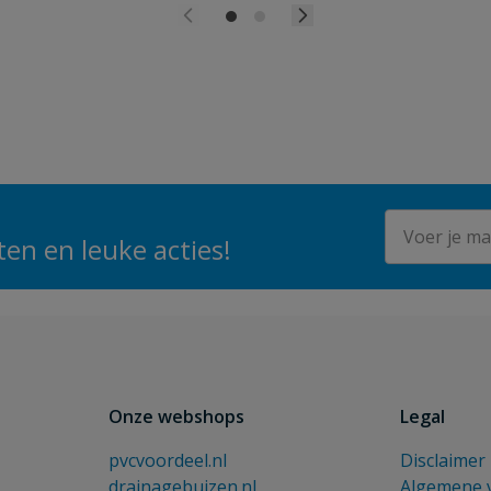
E-mailadres
en en leuke acties!
Onze webshops
Legal
pvcvoordeel.nl
Disclaimer
drainagebuizen.nl
Algemene 