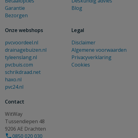
Betaalopties
Deskundig advies
Garantie
Blog
Bezorgen
Onze webshops
Legal
pvcvoordeel.nl
Disclaimer
drainagebuizen.nl
Algemene voorwaarden
tyleenslang.nl
Privacyverklaring
pvcbuis.com
Cookies
schrikdraad.net
haxo.nl
pvc24.nl
Contact
WitWay
Tussendiepen 48
9206 AE Drachten
0850 020 030