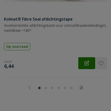
Kolmat® Fibre Seal afdichtingstape
Vezelversterkte afdichtingsband voor schroefdraadverbindingen,
nastelbaar >180°.
Op voorraad
vanaf
€
6,44