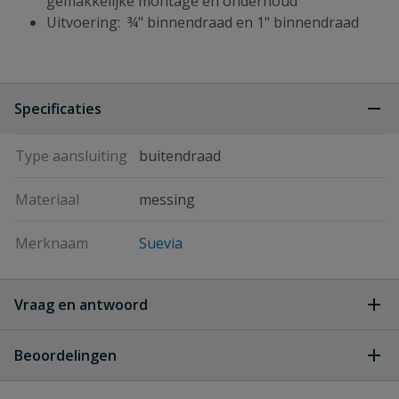
gemakkelijke montage en onderhoud
Uitvoering: ¾" binnendraad en 1" binnendraad
Specificaties
Type aansluiting
buitendraad
Materiaal
messing
Merknaam
Suevia
Vraag en antwoord
Geen vragen
Beoordelingen