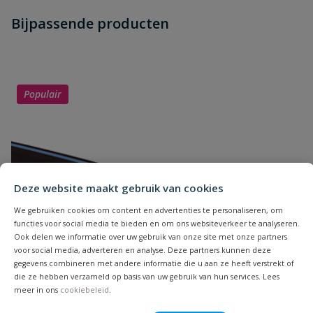
Heb je zelf ook een vraag over
Stel jouw
Bijpassende producten
Schrijf zelf een beoordeling
vraag
dit product?
Je beoordeelt:
Suevia doorstroomkijkglas
Uw waardering:
Populair
Deze website maakt gebruik van cookies
Naam
We gebruiken cookies om content en advertenties te personaliseren, om
functies voor social media te bieden en om ons websiteverkeer te analyseren.
Ook delen we informatie over uw gebruik van onze site met onze partners
Samenvatting
voor social media, adverteren en analyse. Deze partners kunnen deze
gegevens combineren met andere informatie die u aan ze heeft verstrekt of
die ze hebben verzameld op basis van uw gebruik van hun services. Lees
Beoordeling
meer in ons
cookiebeleid
.