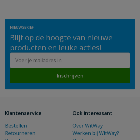
NIEUWSBRIEF
Blijf op de hoogte van nieuwe
producten en leuke acties!
E-mailadres
Inschrijven
Klantenservice
Ook interessant
Bestellen
Over WitWay
Retourneren
Werken bij WitWay?