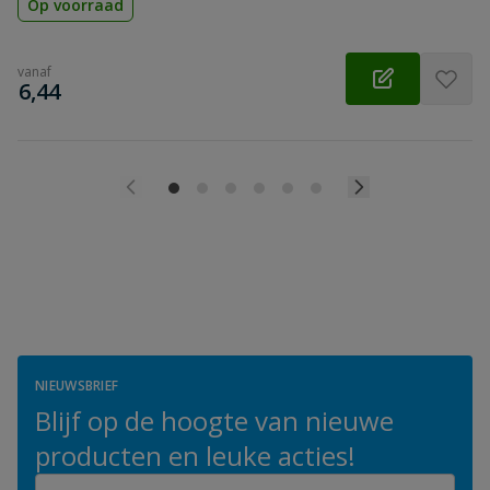
Op voorraad
vanaf
€
6,44
NIEUWSBRIEF
Blijf op de hoogte van nieuwe
producten en leuke acties!
E-mailadres