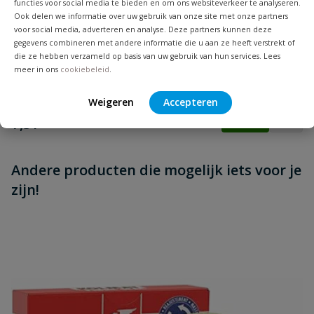
functies voor social media te bieden en om ons websiteverkeer te analyseren.
RVS pijpnippel 3/4"
Ook delen we informatie over uw gebruik van onze site met onze partners
Beoordeling versturen
voor social media, adverteren en analyse. Deze partners kunnen deze
RVS pijpnippel, 3/4", 2x buitendraad, lengte 40 t/m 300 mm.
gegevens combineren met andere informatie die u aan ze heeft verstrekt of
die ze hebben verzameld op basis van uw gebruik van hun services. Lees
Op voorraad
meer in ons
cookiebeleid
.
Weigeren
Accepteren
vanaf
€
7,51
Andere producten die mogelijk iets voor je
zijn!