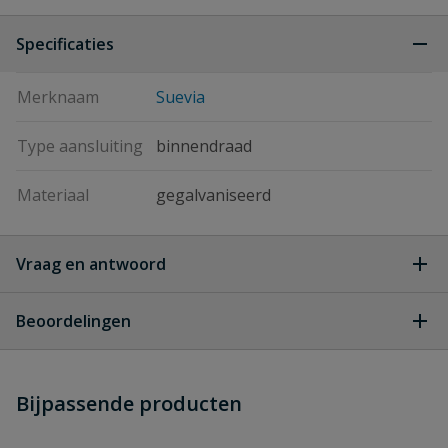
Specificaties
Merknaam
Suevia
Type aansluiting
binnendraad
Materiaal
gegalvaniseerd
Vraag en antwoord
Geen vragen
Beoordelingen
Heb je zelf ook een vraag over
Stel jouw
Bijpassende producten
Schrijf zelf een beoordeling
vraag
dit product?
Je beoordeelt:
Suevia haakse koppeling voor