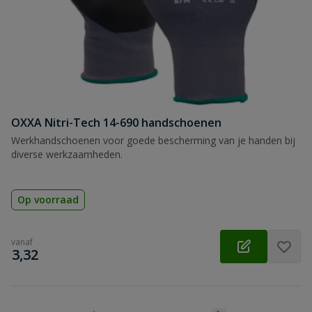
OXXA Nitri-Tech 14-690 handschoenen
Werkhandschoenen voor goede bescherming van je handen bij
diverse werkzaamheden.
Op voorraad
vanaf
€
3,32