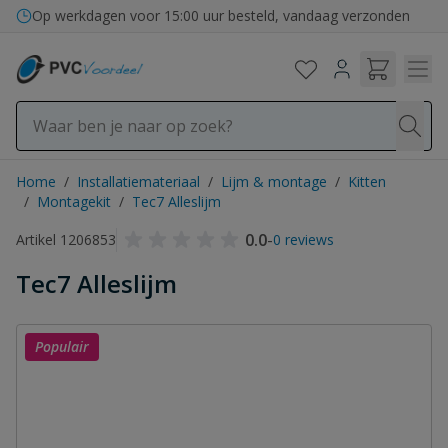
Ga naar de inhoud
Op werkdagen voor 15:00 uur besteld, vandaag verzonden
Home
/
Installatiemateriaal
/
Lijm & montage
/
Kitten
/
Montagekit
/
Tec7 Alleslijm
0.0
-
Artikel 1206853
0 reviews
Tec7 Alleslijm
Populair