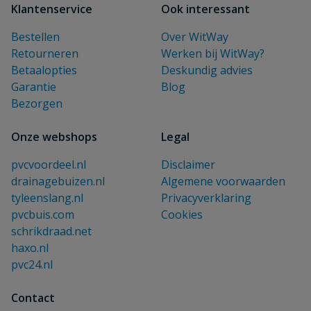
Klantenservice
Ook interessant
Bestellen
Over WitWay
Retourneren
Werken bij WitWay?
Betaalopties
Deskundig advies
Garantie
Blog
Bezorgen
Onze webshops
Legal
pvcvoordeel.nl
Disclaimer
drainagebuizen.nl
Algemene voorwaarden
tyleenslang.nl
Privacyverklaring
pvcbuis.com
Cookies
schrikdraad.net
haxo.nl
pvc24.nl
Contact