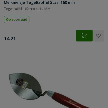
Melkmeisje Tegeltroffel Staal 160 mm
Tegeltroffel 160mm spits MM
Op voorraad
€
14,21