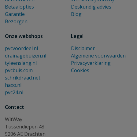
Betaalopties
Deskundig advies
Garantie
Blog
Bezorgen
Onze webshops
Legal
pvcvoordeel.nl
Disclaimer
drainagebuizen.nl
Algemene voorwaarden
tyleenslang.nl
Privacyverklaring
pvcbuis.com
Cookies
schrikdraad.net
haxo.nl
pvc24.nl
Contact
WitWay
Tussendiepen 48
9206 AE Drachten