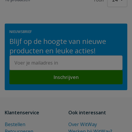
NIEUWSBRIEF
Blijf op de hoogte van nieuwe
producten en leuke acties!
E-mailadres
Inschrijven
Klantenservice
Ook interessant
Bestellen
Over WitWay
Retourneren
Werken bij WitWay?