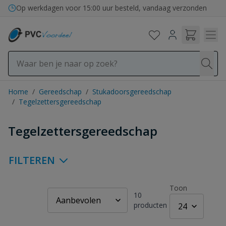
Ga naar de inhoud
Bezorging in binnen- en buitenland
Home
/
Gereedschap
/
Stukadoorsgereedschap
/
Tegelzettersgereedschap
Tegelzettersgereedschap
FILTEREN
Toon
10
producten