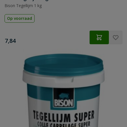
Bison Tegellijm 1 kg
Op voorraad
€
7,84