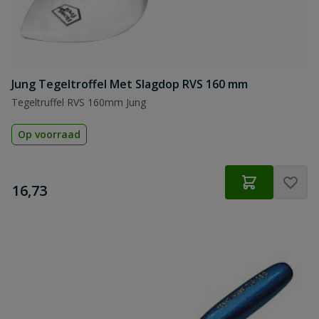
Jung Tegeltroffel Met Slagdop RVS 160 mm
Tegeltruffel RVS 160mm Jung
Op voorraad
€
16,73