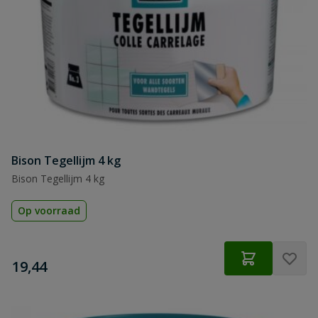
Bison Tegellijm 4 kg
Bison Tegellijm 4 kg
Op voorraad
€
19,44