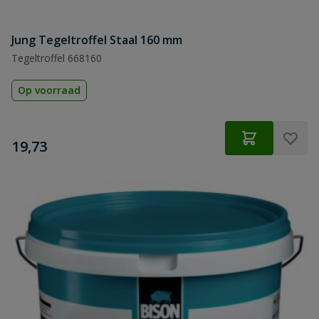
Jung Tegeltroffel Staal 160 mm
Tegeltroffel 668160
Op voorraad
€
19,73