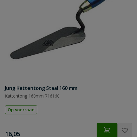
Jung Kattentong Staal 160 mm
Kattentong 160mm 716160
Op voorraad
€
16,05