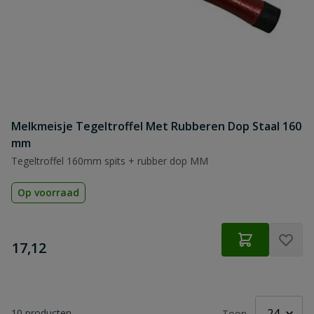
Melkmeisje Tegeltroffel Met Rubberen Dop Staal 160
mm
Tegeltroffel 160mm spits + rubber dop MM
Op voorraad
€
17,12
10
producten
Toon