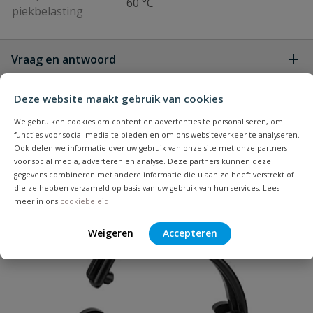
60 °C
piekbelasting
Vraag en antwoord
Geen vragen
Beoordelingen
Deze website maakt gebruik van cookies
We gebruiken cookies om content en advertenties te personaliseren, om
functies voor social media te bieden en om ons websiteverkeer te analyseren.
Heb je zelf ook een vraag over
Stel jouw
Ook delen we informatie over uw gebruik van onze site met onze partners
Bijpassende producten
Schrijf zelf een beoordeling
vraag
dit product?
voor social media, adverteren en analyse. Deze partners kunnen deze
gegevens combineren met andere informatie die u aan ze heeft verstrekt of
Je beoordeelt:
VDL tyleenkoppeling 32 mm
die ze hebben verzameld op basis van uw gebruik van hun services. Lees
meer in ons
cookiebeleid
.
Uw waardering:
Populair
Weigeren
Accepteren