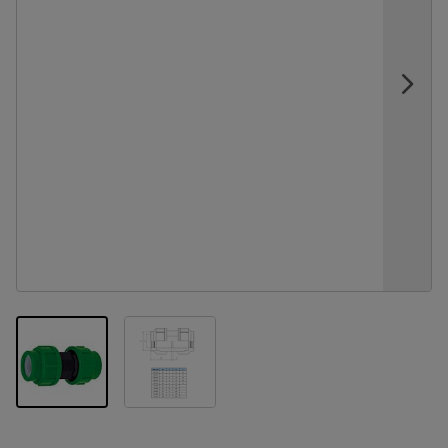
View larger image
View larger image