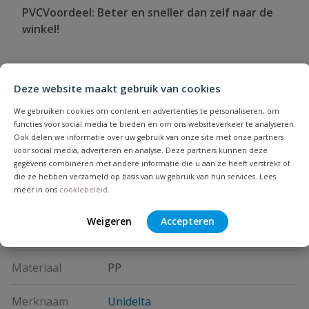
PVCVoordeel: Beter en sneller dan zelf naar de
winkel!
Deze website maakt gebruik van cookies
Specificaties
We gebruiken cookies om content en advertenties te personaliseren, om
functies voor social media te bieden en om ons websiteverkeer te analyseren.
Type aansluiting
binnendraad, klem
Ook delen we informatie over uw gebruik van onze site met onze partners
voor social media, adverteren en analyse. Deze partners kunnen deze
gegevens combineren met andere informatie die u aan ze heeft verstrekt of
Drukklasse
16 bar
die ze hebben verzameld op basis van uw gebruik van hun services. Lees
meer in ons
cookiebeleid
.
Kleur
zwart
Weigeren
Accepteren
Keurmerk
DVGW water, KIWA, WRAS
Materiaal
PP
Merknaam
Unidelta