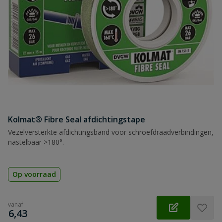
Kolmat® Fibre Seal afdichtingstape
Vezelversterkte afdichtingsband voor schroefdraadverbindingen,
nastelbaar >180°.
Op voorraad
vanaf
€
6,43