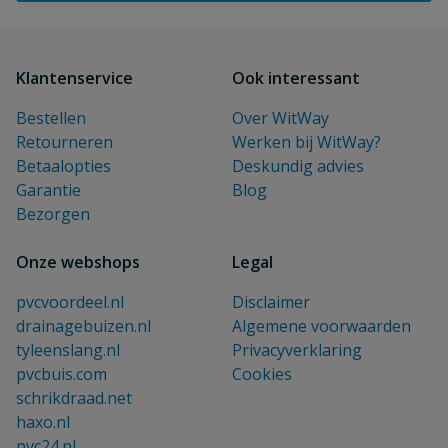
Klantenservice
Ook interessant
Bestellen
Over WitWay
Retourneren
Werken bij WitWay?
Betaalopties
Deskundig advies
Garantie
Blog
Bezorgen
Onze webshops
Legal
pvcvoordeel.nl
Disclaimer
drainagebuizen.nl
Algemene voorwaarden
tyleenslang.nl
Privacyverklaring
pvcbuis.com
Cookies
schrikdraad.net
haxo.nl
pvc24.nl