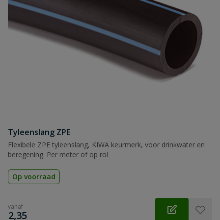
Naam
Samenvatting
Beoordeling
Tyleenslang ZPE
Beoordeling versturen
Flexibele ZPE tyleenslang, KIWA keurmerk, voor drinkwater en
beregening. Per meter of op rol
Op voorraad
vanaf
€
2,35