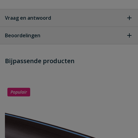
Vraag en antwoord
Geen vragen
Beoordelingen
Heb je zelf ook een vraag over
Stel jouw
Bijpassende producten
Schrijf zelf een beoordeling
vraag
dit product?
Je beoordeelt:
Unidelta koppeling met
binnendraad
Populair
Uw waardering: