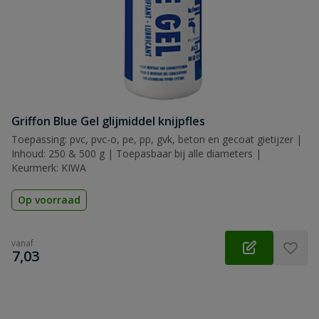
Griffon Blue Gel glijmiddel knijpfles
Toepassing: pvc, pvc-o, pe, pp, gvk, beton en gecoat gietijzer |
Inhoud: 250 & 500 g | Toepasbaar bij alle diameters |
Keurmerk: KIWA
Op voorraad
vanaf
€
7,03