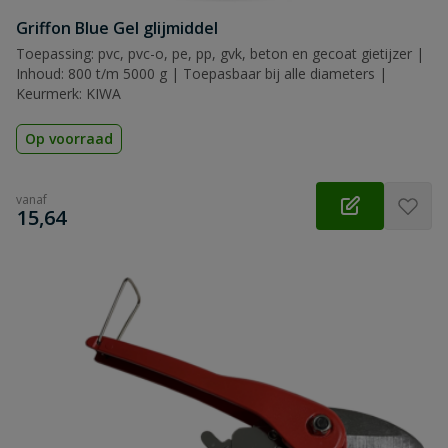
Griffon Blue Gel glijmiddel
Toepassing: pvc, pvc-o, pe, pp, gvk, beton en gecoat gietijzer |
Inhoud: 800 t/m 5000 g | Toepasbaar bij alle diameters |
Keurmerk: KIWA
Op voorraad
vanaf
€
15,64