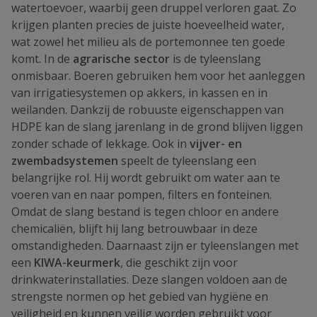
watertoevoer, waarbij geen druppel verloren gaat. Zo
krijgen planten precies de juiste hoeveelheid water,
wat zowel het milieu als de portemonnee ten goede
komt. In de
agrarische sector
is de tyleenslang
onmisbaar. Boeren gebruiken hem voor het aanleggen
van irrigatiesystemen op akkers, in kassen en in
weilanden. Dankzij de robuuste eigenschappen van
HDPE kan de slang jarenlang in de grond blijven liggen
zonder schade of lekkage. Ook in
vijver- en
zwembadsystemen
speelt de tyleenslang een
belangrijke rol. Hij wordt gebruikt om water aan te
voeren van en naar pompen, filters en fonteinen.
Omdat de slang bestand is tegen chloor en andere
chemicaliën, blijft hij lang betrouwbaar in deze
omstandigheden. Daarnaast zijn er tyleenslangen met
een
KIWA-keurmerk
, die geschikt zijn voor
drinkwaterinstallaties. Deze slangen voldoen aan de
strengste normen op het gebied van hygiëne en
veiligheid en kunnen veilig worden gebruikt voor