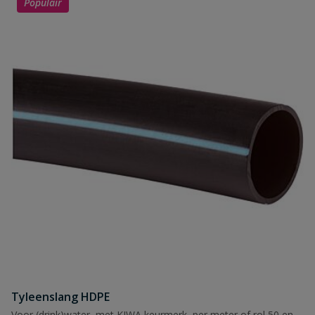
Populair
Tyleenslang HDPE
Voor (drink)water, met KIWA keurmerk, per meter of rol 50 en