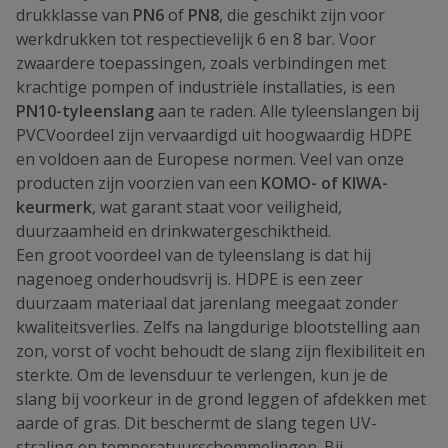
drukklasse van
PN6
of
PN8
, die geschikt zijn voor
werkdrukken tot respectievelijk 6 en 8 bar. Voor
zwaardere toepassingen, zoals verbindingen met
krachtige pompen of industriële installaties, is een
PN10-tyleenslang
aan te raden. Alle tyleenslangen bij
PVCVoordeel zijn vervaardigd uit hoogwaardig HDPE
en voldoen aan de Europese normen. Veel van onze
producten zijn voorzien van een
KOMO- of KIWA-
keurmerk
, wat garant staat voor veiligheid,
duurzaamheid en drinkwatergeschiktheid.
Een groot voordeel van de tyleenslang is dat hij
nagenoeg onderhoudsvrij is. HDPE is een zeer
duurzaam materiaal dat jarenlang meegaat zonder
kwaliteitsverlies. Zelfs na langdurige blootstelling aan
zon, vorst of vocht behoudt de slang zijn flexibiliteit en
sterkte. Om de levensduur te verlengen, kun je de
slang bij voorkeur in de grond leggen of afdekken met
aarde of gras. Dit beschermt de slang tegen UV-
straling en temperatuurschommelingen. Bij