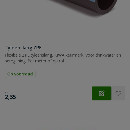
Tyleenslang ZPE
Flexibele ZPE tyleenslang, KIWA keurmerk, voor drinkwater en
beregening. Per meter of op rol
Op voorraad
vanaf
€
2,35