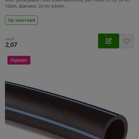
100m, diameter 20 tm 63mm
Op voorraad
vanaf
€
2,07
Populair