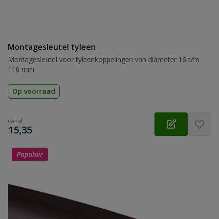
Montagesleutel tyleen
Montagesleutel voor tyleenkoppelingen van diameter 16 t/m
110 mm
Op voorraad
vanaf
€
15,35
Populair