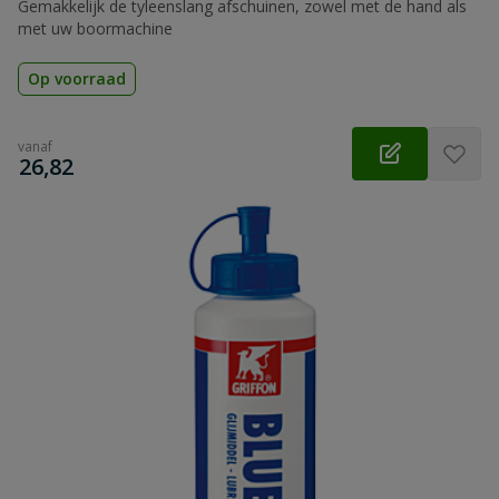
Gemakkelijk de tyleenslang afschuinen, zowel met de hand als
met uw boormachine
Op voorraad
vanaf
€
26,82