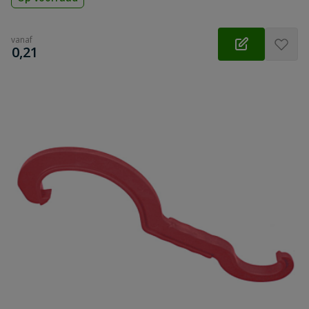
vanaf
€
0,21