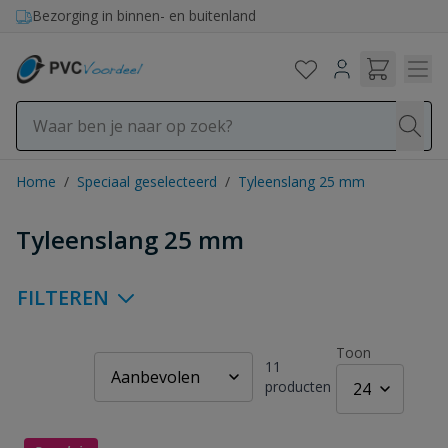
Ga naar de inhoud
Bezorging in binnen- en buitenland
Home
/
Speciaal geselecteerd
/
Tyleenslang 25 mm
Tyleenslang 25 mm
FILTEREN
Toon
11
producten