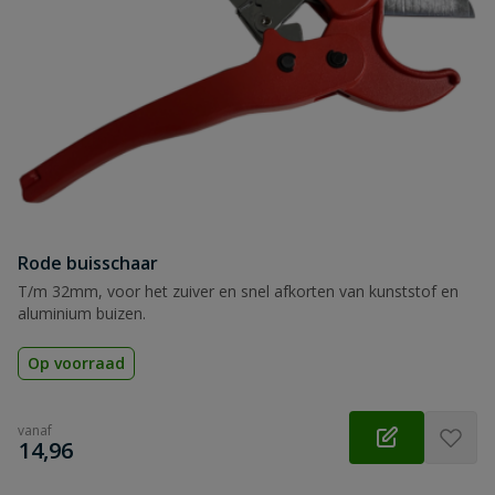
Rode buisschaar
T/m 32mm, voor het zuiver en snel afkorten van kunststof en
aluminium buizen.
Op voorraad
vanaf
€
14,96