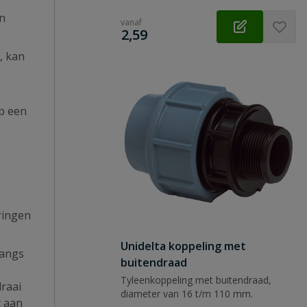
en
vanaf
€
2,59
, kan
op een
e
ringen
Unidelta koppeling met
angs
buitendraad
Tyleenkoppeling met buitendraad,
raai
diameter van 16 t/m 110 mm.
t aan