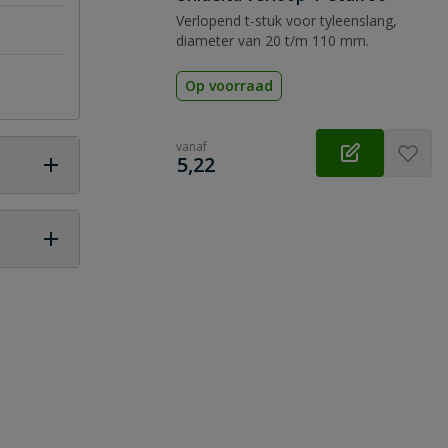
Verlopend t-stuk voor tyleenslang,
diameter van 20 t/m 110 mm.
Op voorraad
vanaf
€
5,22
 vraag