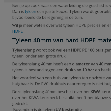
Ben je op zoek naar een waterleiding die geschikt is
Dan is
tyleen
een juiste keuze. Tyleen wordt gebruik
bijvoorbeeld de beregening in de tuin.
Wil je meer weten over wat tyleen HDPE precies en en
HDPE
.
Tyleen 40mm van hard HDPE mate
Tyleenslang wordt ook wel een
HDPE PE 100 buis
gen
tyleen, onder een grote druk.
De tyleenslang 40mm heeft een
diameter van 40 m
tyleen is bestand tegen een
druk van 10 bar
en heef
Het voordeel van een buis van tyleen ten opzichte va
buigbaar is. De PVC drukbuis daarentegen is niet bu
Deze tyleenslang 40mm beschikt over het
KIWA keur
over het KIWA keurmerk beschikt, heeft het blauwe st
gedrukt.
Bovendien is de tyleen
UV bestendig
.