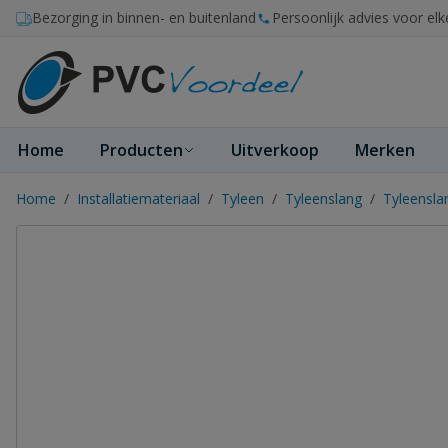
Ga naar de inhoud
Bezorging in binnen- en buitenland
Persoonlijk advies voor elk
Home
Producten
Uitverkoop
Merken
Home
/
Installatiemateriaal
/
Tyleen
/
Tyleenslang
/
Tyleensl