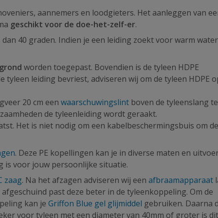
hoveniers, aannemers en loodgieters. Het aanleggen van e
ima
geschikt voor de doe-het-zelf-er
.
s dan 40 graden. Indien je een leiding zoekt voor warm water
 grond
worden toegepast. Bovendien is de tyleen HDPE
e tyleen leiding bevriest, adviseren wij om de tyleen HDPE 
ngveer 20 cm een
waarschuwingslint
boven de tyleenslang te
kzaamheden de tyleenleiding wordt geraakt.
aatst. Het is niet nodig om een kabelbeschermingsbuis om d
ngen
. Deze PE kopellingen kan je in diverse maten en uitvoe
 is voor jouw persoonlijke situatie.
C zaag
. Na het afzagen adviseren wij een
afbraamapparaat
l
 afgeschuind past deze beter in de tyleenkoppeling. Om de
peling kan je
Griffon Blue gel glijmiddel
gebruiken. Daarna d
zeker voor tyleen met een diameter van 40mm of groter is di