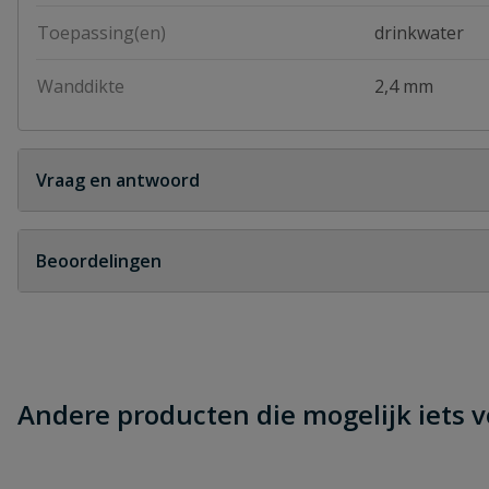
Toepassing(en)
drinkwater
Wanddikte
2,4 mm
Vraag en antwoord
Geen vragen
Beoordelingen
Heb je zelf ook een vraag over dit product?
Schrijf zelf een beoordeling
Je beoordeelt:
Tyleenslang HDPE 40 mm x 2,4 mm rol
Andere producten die mogelijk iets vo
Uw waardering: