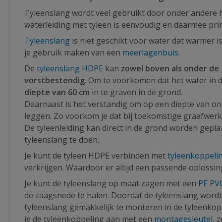
Tyleenslang wordt veel gebruikt door onder andere 
waterleiding met tyleen is eenvoudig en daarmee pr
Tyleenslang
is niet geschikt voor water dat warmer i
je gebruik maken van een
meerlagenbuis
.
De
tyleenslang HDPE
kan
zowel boven als onder de
vorstbestendig
. Om te voorkomen dat het water in d
diepte van 60 cm
in te graven in de grond.
Daarnaast is het verstandig om op een diepte van o
leggen. Zo voorkom je dat bij toekomstige graafwer
De tyleenleiding kan direct in de grond worden gepl
tyleenslang te doen.
Je kunt de tyleen HDPE verbinden met
tyleenkoppeli
verkrijgen. Waardoor er altijd een passende oplossing
Je kunt de tyleenslang op maat zagen met een
PE PV
de zaagsnede te halen. Doordat de tyleenslang wordt
tyleenslang gemakkelijk te monteren in de tyleenkop
je de tyleenkoppeling aan met een
montagesleutel
, 