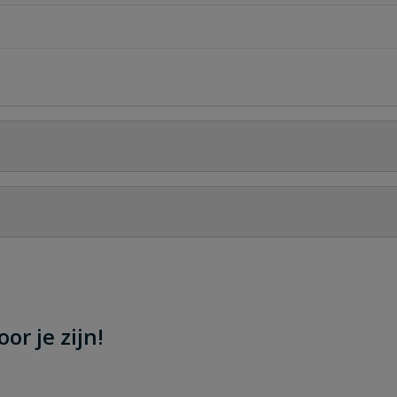
Stel jouw
 50 m
or je zijn!