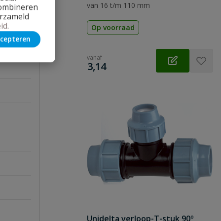
van 16 t/m 110 mm
combineren
erzameld
id
.
Op voorraad
cepteren
vanaf
€
3,14
Unidelta verloop-T-stuk 90º