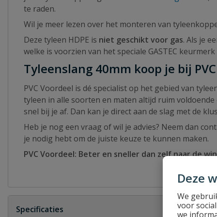
te raden.
Wil je meer lezen over het monteren van tyleenkopp
Deze tyleen HDPE is
niet geschikt voor gas
. Als je 
welke is voorzien van het speciale GASTEC keurmerk
Tyleenslang 40mm koop je bij PVC
PVC Voordeel is dé specialist op het gebied van tyl
tyleen in alle soorten en maten altijd ruim voldoende
snel bij je af. Dan kan je direct aan de slag met de klus
Heb je nog een vraag of wil je advies? Neem dan conta
je nodig hebt om de juiste keuze te kunnen maken.
PVC Voordeel: Beter en sneller dan zelf naar de win
Deze w
We gebruik
voor socia
Specificaties
we informa