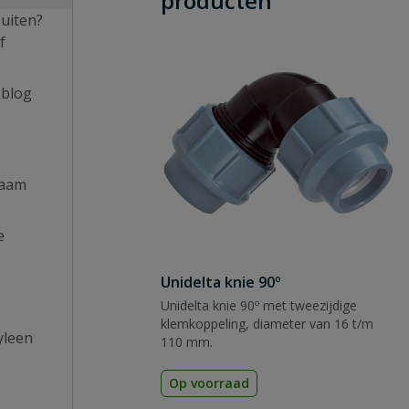
producten
buiten?
f
 blog
naam
e
Unidelta knie 90º
Unidelta knie 90º met tweezijdige
klemkoppeling, diameter van 16 t/m
yleen
110 mm.
Op voorraad