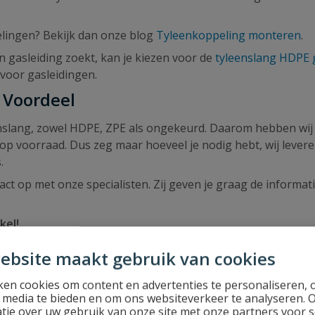
elingen? Bekijk dan onze blog
Tyleenkoppeling monteren
.
een gasleiding zoekt, kan je kiezen voor de
tyleenslang HDPE 
 voor gasleidingen.
 Voordeel
eenslang, zowel HDPE, ZPE als ongekeurd. Daarom hebben wij
 op voorraad. Dus zeg maar hoeveel je nodig hebt, wij lever
.
ct op met onze specialisten. Zij geven je graag de informati
kel!
ebsite maakt gebruik van cookies
en cookies om content en advertenties te personaliseren, 
l media te bieden en om ons websiteverkeer te analyseren. 
tie over uw gebruik van onze site met onze partners voor s