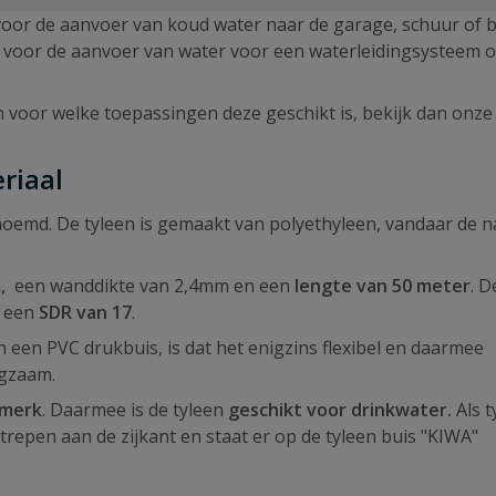
 voor de aanvoer van koud water naar de garage, schuur of 
t voor de aanvoer van water voor een waterleidingsysteem o
 voor welke toepassingen deze geschikt is, bekijk dan onze
riaal
oemd. De tyleen is gemaakt van polyethyleen, vandaar de 
m,
een wanddikte van 2,4mm en een
lengte van 50 meter
. D
t een
SDR van 17
.
n een PVC drukbuis, is dat het enigzins flexibel en daarmee
igzaam.
merk
. Daarmee is de tyleen
geschikt voor drinkwater.
Als t
repen aan de zijkant en staat er op de tyleen buis "KIWA"