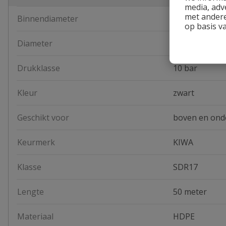
media, adv
met andere
Binnendiameter
35,2 mm
op basis v
Diameter
40 mm
Drukklasse
10 bar
Kleur
zwart
Geschikt voor
boven en ond
Keurmerk
KIWA
Klasse
SDR17
Lengte
50 meter
Materiaal
HDPE