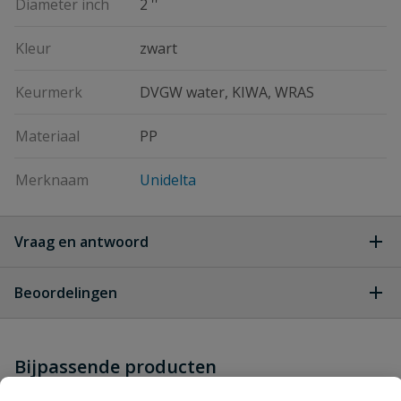
Diameter inch
2 ''
Kleur
zwart
Keurmerk
DVGW water, KIWA, WRAS
Materiaal
PP
Merknaam
Unidelta
Vraag en antwoord
Geen vragen
Beoordelingen
Heb je zelf ook een vraag over
Stel jouw
Bijpassende producten
Schrijf zelf een beoordeling
vraag
dit product?