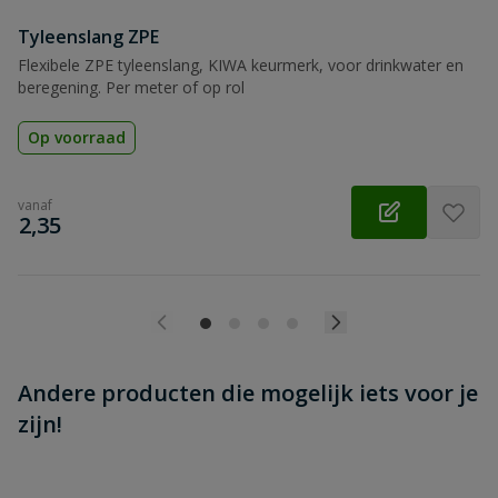
Tyleenslang ZPE
Beoordeling versturen
Flexibele ZPE tyleenslang, KIWA keurmerk, voor drinkwater en
beregening. Per meter of op rol
Op voorraad
vanaf
€
2,35
Andere producten die mogelijk iets voor je
zijn!