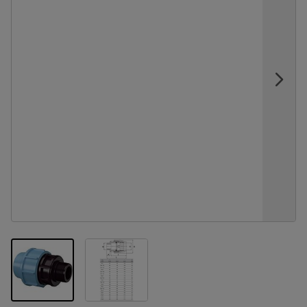
View larger image
View larger image