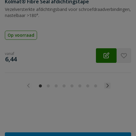
Kolmat® Fibre Seal afdichtingstape
Vezelversterkte afdichtingsband voor schroefdraadverbindingen,
nastelbaar >180°.
Op voorraad
vanaf
€
6,44