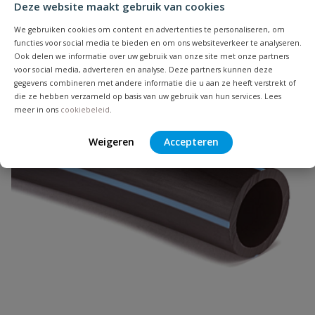
Je beoordeelt:
Unidelta koppeling met buitendraad
Deze website maakt gebruik van cookies
63 mm x 2"
We gebruiken cookies om content en advertenties te personaliseren, om
Populair
functies voor social media te bieden en om ons websiteverkeer te analyseren.
Uw waardering:
Ook delen we informatie over uw gebruik van onze site met onze partners
voor social media, adverteren en analyse. Deze partners kunnen deze
gegevens combineren met andere informatie die u aan ze heeft verstrekt of
die ze hebben verzameld op basis van uw gebruik van hun services. Lees
meer in ons
cookiebeleid
.
Weigeren
Accepteren
Naam
Samenvatting
Beoordeling