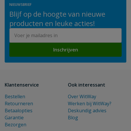
NIEUWSBRIEF
Blijf op de hoogte van nieuwe
producten en leuke acties!
E-mailadres
Inschrijven
Klantenservice
Ook interessant
Bestellen
Over WitWay
Retourneren
Werken bij WitWay?
Betaalopties
Deskundig advies
Garantie
Blog
Bezorgen