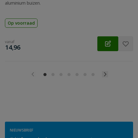
aluminium buizen.
Op voorraad
vanaf
€
14,96
NIEUWSBRIEF