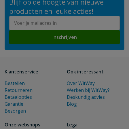
Blijf op de hoogte van nieuwe
producten en leuke acties!
E-mailadres
Inschrijven
Klantenservice
Ook interessant
Bestellen
Over WitWay
Retourneren
Werken bij WitWay?
Betaalopties
Deskundig advies
Garantie
Blog
Bezorgen
Onze webshops
Legal