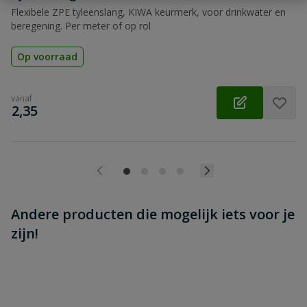
Flexibele ZPE tyleenslang, KIWA keurmerk, voor drinkwater en
beregening. Per meter of op rol
Op voorraad
vanaf
€
2,35
Andere producten die mogelijk iets voor je
zijn!