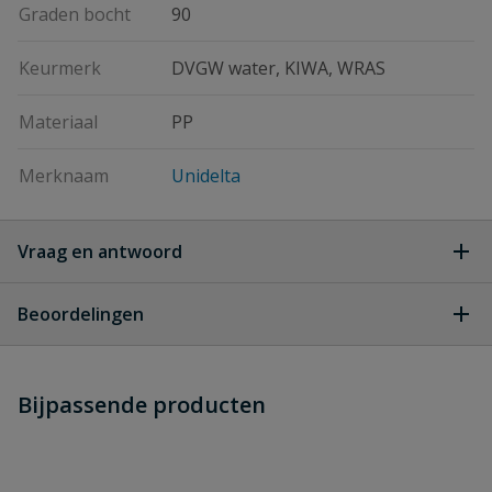
Graden bocht
90
Keurmerk
DVGW water, KIWA, WRAS
Materiaal
PP
Merknaam
Unidelta
Vraag en antwoord
Geen vragen
Beoordelingen
Heb je zelf ook een vraag over
Stel jouw
Bijpassende producten
Schrijf zelf een beoordeling
vraag
dit product?
Je beoordeelt:
Unidelta T-stuk 90 graden 32 mm