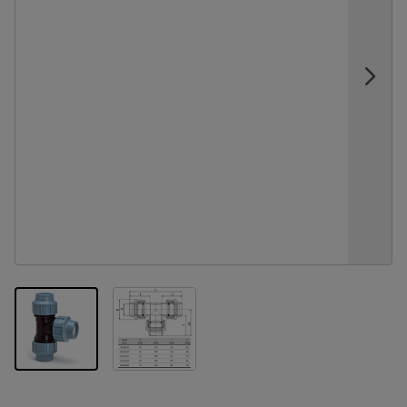
View larger image
View larger image