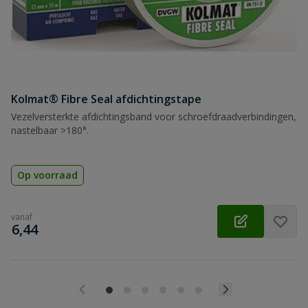
Kolmat® Fibre Seal afdichtingstape
Vezelversterkte afdichtingsband voor schroefdraadverbindingen,
nastelbaar >180°.
Op voorraad
vanaf
€
6,44