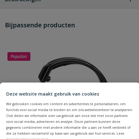
Heb je zelf ook een vraag over
Stel jouw
Bijpassende producten
Schrijf zelf een beoordeling
vraag
dit product?
Je beoordeelt:
VDL PVC draadsok 2 1/2" x 2 1/2'' bi
x bi
Populair
Uw waardering:
Deze website maakt gebruik van cookies
We gebruiken cookies om content en advertenties te personaliseren, om
functies voor social media te bieden en om ons websiteverkeer te analyseren.
Naam
Ook delen we informatie over uw gebruik van onze site met onze partners
voor social media, adverteren en analyse. Deze partners kunnen deze
gegevens combineren met andere informatie die u aan ze heeft verstrekt of
Samenvatting
die ze hebben verzameld op basis van uw gebruik van hun services. Lees