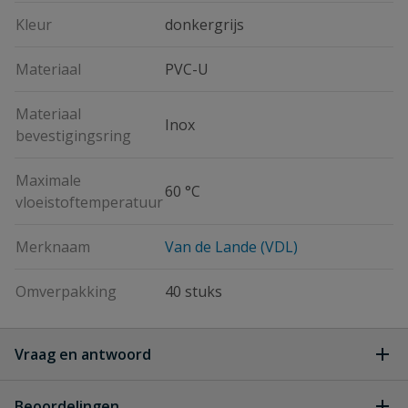
Kleur
donkergrijs
Materiaal
PVC-U
Materiaal
Inox
bevestigingsring
Maximale
60 °C
vloeistoftemperatuur
Merknaam
Van de Lande (VDL)
Omverpakking
40 stuks
Vraag en antwoord
Geen vragen
Beoordelingen