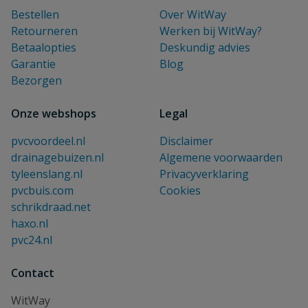
Bestellen
Over WitWay
Retourneren
Werken bij WitWay?
Betaalopties
Deskundig advies
Garantie
Blog
Bezorgen
Onze webshops
Legal
pvcvoordeel.nl
Disclaimer
drainagebuizen.nl
Algemene voorwaarden
tyleenslang.nl
Privacyverklaring
pvcbuis.com
Cookies
schrikdraad.net
haxo.nl
pvc24.nl
Contact
WitWay