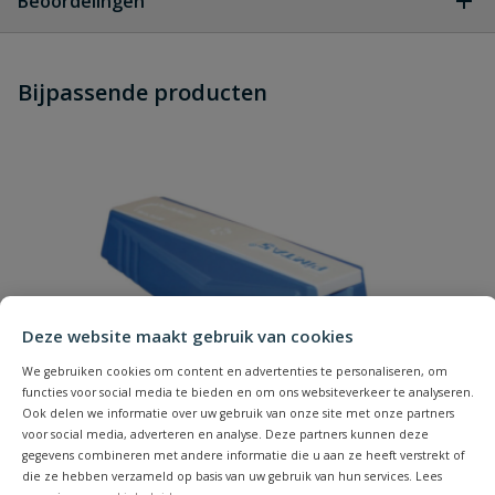
Beoordelingen
Heb je zelf ook een vraag over
Stel jouw
Bijpassende producten
Schrijf zelf een beoordeling
vraag
dit product?
Je beoordeelt:
VDL PVC inlegdeel kogelkraan lijm
40 mm
Uw waardering:
Deze website maakt gebruik van cookies
We gebruiken cookies om content en advertenties te personaliseren, om
functies voor social media te bieden en om ons websiteverkeer te analyseren.
Naam
Ook delen we informatie over uw gebruik van onze site met onze partners
voor social media, adverteren en analyse. Deze partners kunnen deze
gegevens combineren met andere informatie die u aan ze heeft verstrekt of
Samenvatting
die ze hebben verzameld op basis van uw gebruik van hun services. Lees