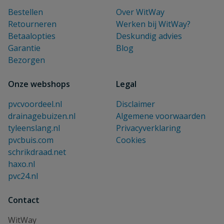
Bestellen
Over WitWay
Retourneren
Werken bij WitWay?
Betaalopties
Deskundig advies
Garantie
Blog
Bezorgen
Onze webshops
Legal
pvcvoordeel.nl
Disclaimer
drainagebuizen.nl
Algemene voorwaarden
tyleenslang.nl
Privacyverklaring
pvcbuis.com
Cookies
schrikdraad.net
haxo.nl
pvc24.nl
Contact
WitWay