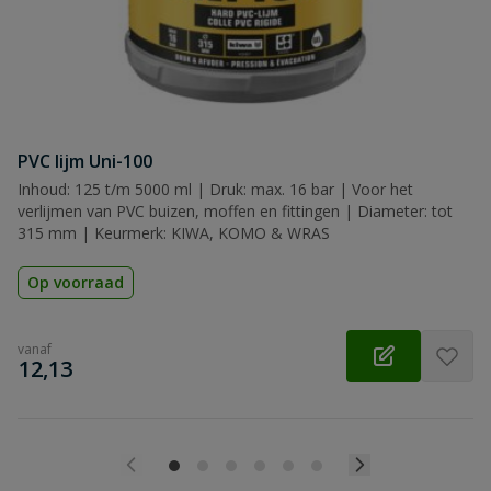
PVC lijm Uni-100
Inhoud: 125 t/m 5000 ml | Druk: max. 16 bar | Voor het
verlijmen van PVC buizen, moffen en fittingen | Diameter: tot
315 mm | Keurmerk: KIWA, KOMO & WRAS
Op voorraad
vanaf
€
12,13