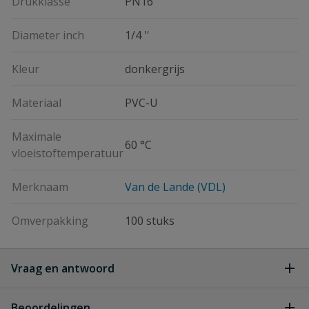
Drukklasse
PN16
Diameter inch
1/4 ''
Kleur
donkergrijs
Materiaal
PVC-U
Maximale
60 °C
vloeistoftemperatuur
Merknaam
Van de Lande (VDL)
Omverpakking
100 stuks
Vraag en antwoord
Geen vragen
Beoordelingen