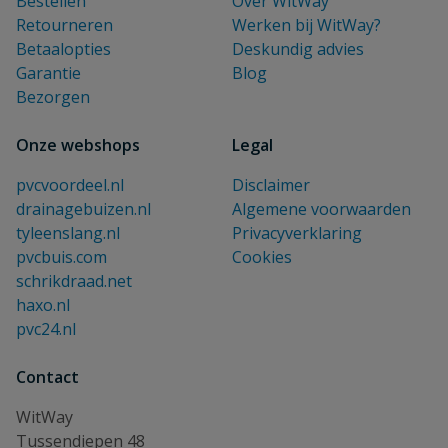
Bestellen
Over WitWay
Retourneren
Werken bij WitWay?
Betaalopties
Deskundig advies
Garantie
Blog
Bezorgen
Onze webshops
Legal
pvcvoordeel.nl
Disclaimer
drainagebuizen.nl
Algemene voorwaarden
tyleenslang.nl
Privacyverklaring
pvcbuis.com
Cookies
schrikdraad.net
haxo.nl
pvc24.nl
Contact
WitWay
Tussendiepen 48