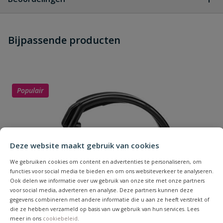
Heb je zelf ook een vraag over
Stel jouw
Bijpassende producten
Schrijf zelf een beoordeling
vraag
dit product?
Je beoordeelt:
VDL PVC inzetdraadeind 16 mm x
1/4'' PN 16
Populair
Uw waardering:
Deze website maakt gebruik van cookies
We gebruiken cookies om content en advertenties te personaliseren, om
functies voor social media te bieden en om ons websiteverkeer te analyseren.
Naam
Ook delen we informatie over uw gebruik van onze site met onze partners
voor social media, adverteren en analyse. Deze partners kunnen deze
gegevens combineren met andere informatie die u aan ze heeft verstrekt of
die ze hebben verzameld op basis van uw gebruik van hun services. Lees
Samenvatting
meer in ons
cookiebeleid
.