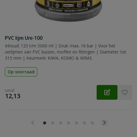
PVC lijm Uni-100
Inhoud: 125 t/m 5000 ml | Druk: max. 16 bar | Voor het
verlijmen van PVC buizen, moffen en fittingen | Diameter: tot
315 mm | Keurmerk: KIWA, KOMO & WRAS
Op voorraad
vanaf
€
12,13