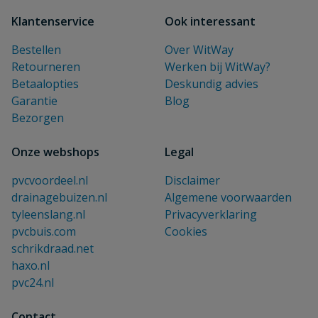
Klantenservice
Ook interessant
Bestellen
Over WitWay
Retourneren
Werken bij WitWay?
Betaalopties
Deskundig advies
Garantie
Blog
Bezorgen
Onze webshops
Legal
pvcvoordeel.nl
Disclaimer
drainagebuizen.nl
Algemene voorwaarden
tyleenslang.nl
Privacyverklaring
pvcbuis.com
Cookies
schrikdraad.net
haxo.nl
pvc24.nl
Contact