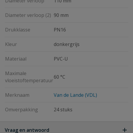
Diameter verloop
110 mm
Diameter verloop (2)
90 mm
Drukklasse
PN16
Kleur
donkergrijs
Materiaal
PVC-U
Maximale
60 °C
vloeistoftemperatuur
Merknaam
Van de Lande (VDL)
Omverpakking
24 stuks
Vraag en antwoord