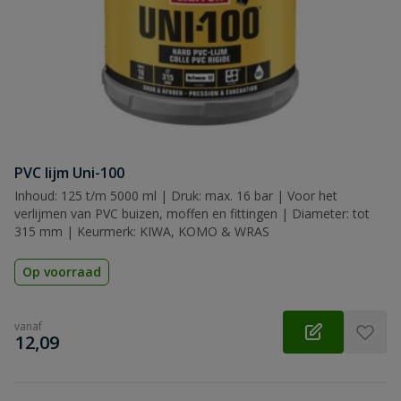
PVC lijm Uni-100
Inhoud: 125 t/m 5000 ml | Druk: max. 16 bar | Voor het
verlijmen van PVC buizen, moffen en fittingen | Diameter: tot
315 mm | Keurmerk: KIWA, KOMO & WRAS
Op voorraad
vanaf
€
12,09