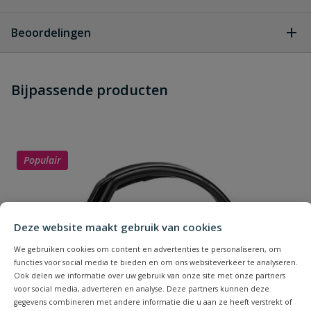
Geen vragen
Beoordelingen
Heb je zelf ook een vraag over
Stel jouw
Bijpassende producten
Schrijf zelf een beoordeling
vraag
dit product?
Je beoordeelt:
VDL PVC inzetverloopsok 125/110 x
90 mm PN 16
Populair
Uw waardering:
Deze website maakt gebruik van cookies
We gebruiken cookies om content en advertenties te personaliseren, om
functies voor social media te bieden en om ons websiteverkeer te analyseren.
Ook delen we informatie over uw gebruik van onze site met onze partners
Naam
voor social media, adverteren en analyse. Deze partners kunnen deze
gegevens combineren met andere informatie die u aan ze heeft verstrekt of