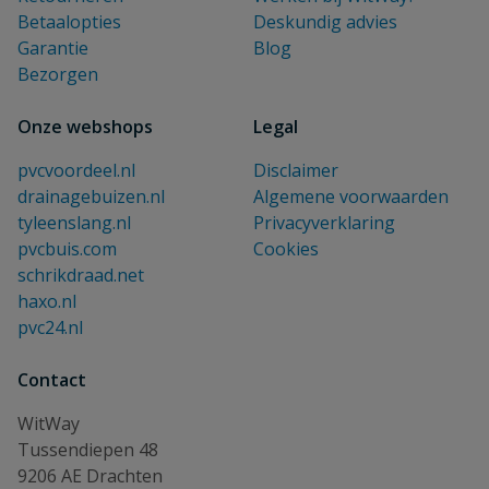
Betaalopties
Deskundig advies
Garantie
Blog
Bezorgen
Onze webshops
Legal
pvcvoordeel.nl
Disclaimer
drainagebuizen.nl
Algemene voorwaarden
tyleenslang.nl
Privacyverklaring
pvcbuis.com
Cookies
schrikdraad.net
haxo.nl
pvc24.nl
Contact
WitWay
Tussendiepen 48
9206 AE Drachten