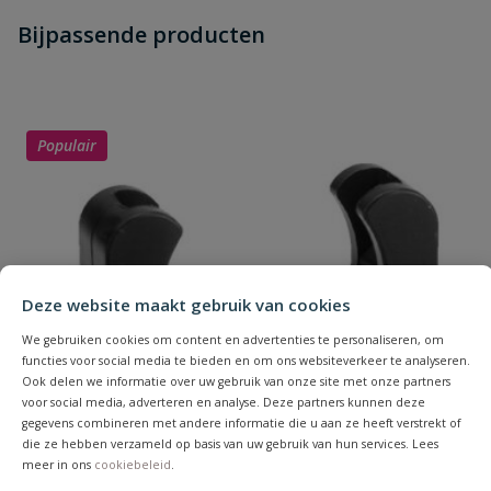
Heb je zelf ook een vraag over
Stel jouw
Bijpassende producten
Schrijf zelf een beoordeling
vraag
dit product?
Je beoordeelt:
VDL PVC kruisstuk 63 x 63 x 63 x 63
mm PN 16
Populair
Uw waardering:
Deze website maakt gebruik van cookies
Naam
We gebruiken cookies om content en advertenties te personaliseren, om
functies voor social media te bieden en om ons websiteverkeer te analyseren.
Ook delen we informatie over uw gebruik van onze site met onze partners
voor social media, adverteren en analyse. Deze partners kunnen deze
Samenvatting
gegevens combineren met andere informatie die u aan ze heeft verstrekt of
die ze hebben verzameld op basis van uw gebruik van hun services. Lees
meer in ons
cookiebeleid
.
Beoordeling