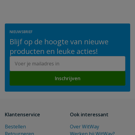
NIEUWSBRIEF
Blijf op de hoogte van nieuwe
producten en leuke acties!
E-mailadres
Inschrijven
Klantenservice
Ook interessant
Bestellen
Over WitWay
Retourneren
Werken bij WitWay?