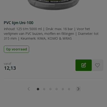
PVC lijm Uni-100
Inhoud: 125 t/m 5000 ml | Druk: max. 16 bar | Voor het
verlijmen van PVC buizen, moffen en fittingen | Diameter: tot
315 mm | Keurmerk: KIWA, KOMO & WRAS
Op voorraad
vanaf
€
12,13