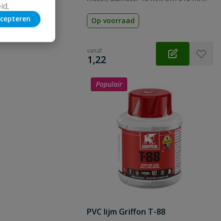
id
.
cepteren
Op voorraad
vanaf
€
1,22
Populair
PVC lijm Griffon T-88