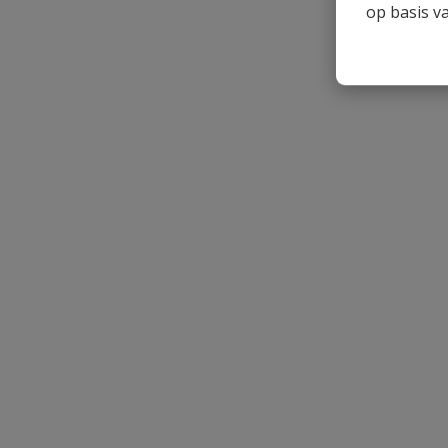
Beoordeling
op basis v
Beoordeling versturen