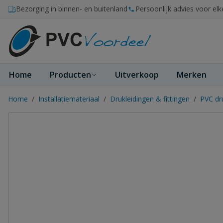
Ga naar de inhoud
Bezorging in binnen- en buitenland
Persoonlijk advies voor elk
Home
Producten
Uitverkoop
Merken
Home
/
Installatiemateriaal
/
Drukleidingen & fittingen
/
PVC dr