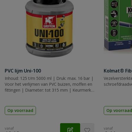
PVC lijm Uni-100
Kolmat® Fib
Inhoud: 125 t/m 5000 ml | Druk: max. 16 bar |
Vezelversterkt
Voor het verlijmen van PVC buizen, moffen en
schroefdraadve
fittingen | Diameter: tot 315 mm | Keurmerk:
KIWA, KOMO & WRAS
Op voorraad
Op voorraa
vanaf
vanaf