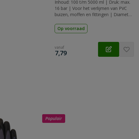
Inhoud: 100 t/m 5000 ml | Druk: max.
16 bar | Voor het verlijmen van PVC
buizen, moffen en fittingen | Diameter:
tot 160 mm | Keurmerk: KIWA, KOMO
& ACS
Op voorraad
vanaf
€
7,79
Populair