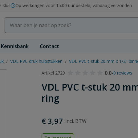
e klus
Op werkdagen voor 15:00 uur besteld, vandaag verzonden
Kennisbank
Contact
uk
/
VDL PVC druk hulpstukken
/
VDL PVC t-stuk 20 mm x 1/2'' binn
0.0
-
Artikel 2729
0 reviews
VDL PVC t-stuk 20 mm
ring
€ 3,97
Op voorraad