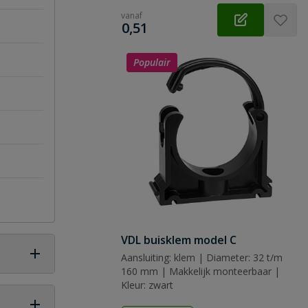
vanaf
€
0,51
Populair
VDL buisklem model C
Aansluiting: klem | Diameter: 32 t/m
160 mm | Makkelijk monteerbaar |
Kleur: zwart