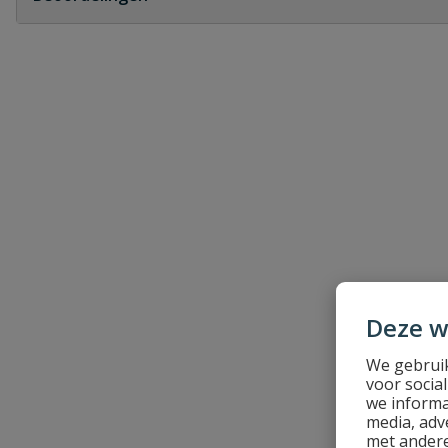
Heb je zelf ook een vraag over dit product?
Schrijf zelf een beoordeling
Je beoordeelt:
VDL PVC t-stuk 20 mm x 1/2'' binnend
Uw waardering:
Deze w
Naam
We gebruik
voor socia
Samenvatting
we informa
media, adv
met andere