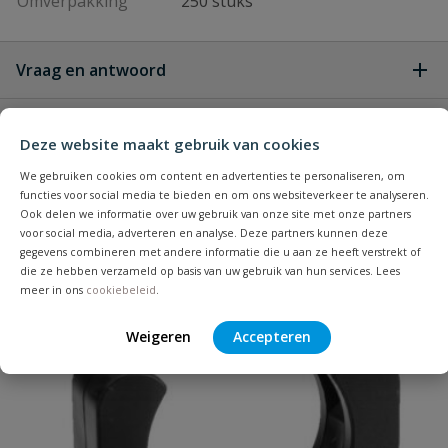
Omverpakking
250 stuks
Vraag en antwoord
Geen vragen
Beoordelingen
Deze website maakt gebruik van cookies
We gebruiken cookies om content en advertenties te personaliseren, om
Heb je zelf ook een vraag over
Stel jouw
functies voor social media te bieden en om ons websiteverkeer te analyseren.
Bijpassende producten
Schrijf zelf een beoordeling
vraag
dit product?
Ook delen we informatie over uw gebruik van onze site met onze partners
voor social media, adverteren en analyse. Deze partners kunnen deze
Je beoordeelt:
VDL PVC t-stuk 25 x 25 x 25 mm 90°
gegevens combineren met andere informatie die u aan ze heeft verstrekt of
die ze hebben verzameld op basis van uw gebruik van hun services. Lees
PN 16
meer in ons
cookiebeleid
.
Populair
Uw waardering:
Weigeren
Accepteren