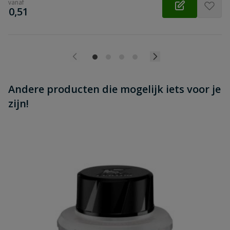
vanaf
€
0,51
Andere producten die mogelijk iets voor je
zijn!