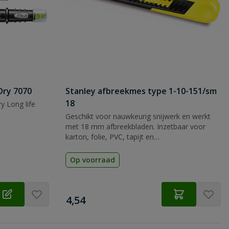
Dry 7070
Stanley afbreekmes type 1-10-151/sm
18
y Long life
Geschikt voor nauwkeurig snijwerk en werkt
met 18 mm afbreekbladen. Inzetbaar voor
karton, folie, PVC, tapijt en
verpakkingsmateriaal.
Op voorraad
€
4,54