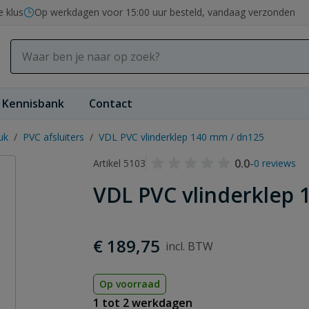
e klus
Op werkdagen voor 15:00 uur besteld, vandaag verzonden
Kennisbank
Contact
uk
/
PVC afsluiters
/
VDL PVC vlinderklep 140 mm / dn125
0.0
-
Artikel 5103
0 reviews
VDL PVC vlinderklep 
€ 189,75
Op voorraad
1 tot 2 werkdagen