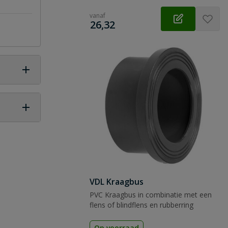
vanaf
€
26,32
 vraag
VDL Kraagbus
PVC Kraagbus in combinatie met een
flens of blindflens en rubberring
Op voorraad