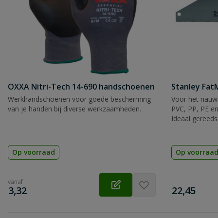
OXXA Nitri-Tech 14-690 handschoenen
Stanley Fa
Werkhandschoenen voor goede bescherming
Voor het nauwk
van je handen bij diverse werkzaamheden.
PVC, PP, PE en
Ideaal gereeds
Op voorraad
Op voorraa
vanaf
€
€
3,32
22,45