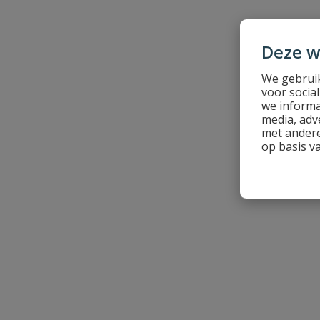
Deze w
Naam
We gebruik
voor socia
we informa
Samenvatting
media, adv
met andere
op basis v
Beoordeling
Beoordeling versturen