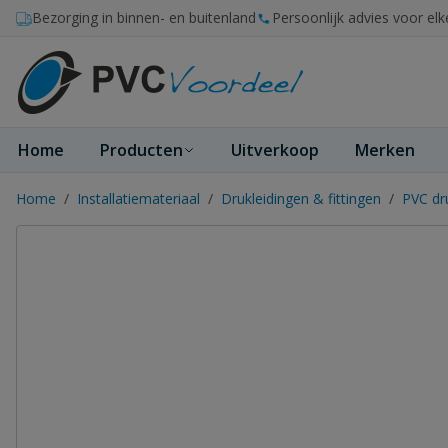
Ga naar de inhoud
Bezorging in binnen- en buitenland
Persoonlijk advies voor elk
Home
Producten
Uitverkoop
Merken
Home
/
Installatiemateriaal
/
Drukleidingen & fittingen
/
PVC dr