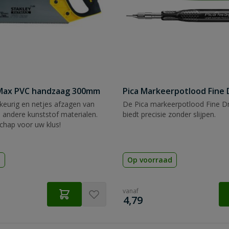
tMax PVC handzaag 300mm
Pica Markeerpotlood Fine 
eurig en netjes afzagen van
De Pica markeerpotlood Fine Dr
 andere kunststof materialen.
biedt precisie zonder slijpen.
chap voor uw klus!
d
Op voorraad
vanaf
€
4,79