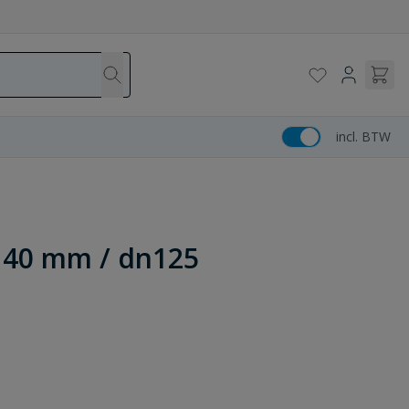
incl. BTW
140 mm / dn125