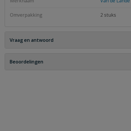
Merknaam
Van de Lande
Omverpakking
2 stuks
Vraag en antwoord
Geen vragen
Beoordelingen
Heb je zelf ook een vraag over dit product?
Schrijf zelf een beoordeling
Je beoordeelt:
VDL PVC vlinderklep 140 mm / dn125
Uw waardering: