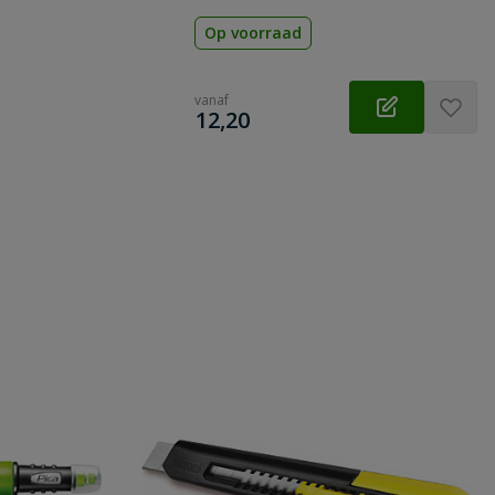
Op voorraad
vanaf
€
12,20