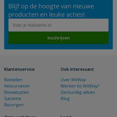
Blijf op de hoogte van nieuwe
producten en leuke acties!
E-mailadres
Inschrijven
Klantenservice
Ook interessant
Bestellen
Over WitWay
Retourneren
Werken bij WitWay?
Betaalopties
Deskundig advies
Garantie
Blog
Bezorgen