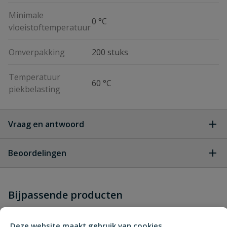
Minimale
0 °C
vloeistoftemperatuur
Omverpakking
200 stuks
Temperatuur
60 °C
piekbelasting
Vraag en antwoord
Geen vragen
Beoordelingen
Heb je zelf ook een vraag over
Stel jouw
Bijpassende producten
Schrijf zelf een beoordeling
vraag
dit product?
Je beoordeelt:
VDL tyleen knie 90° 32 mm
Deze website maakt gebruik van cookies