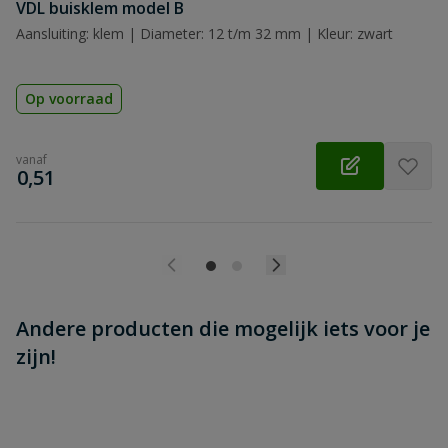
Beoordeling versturen
VDL buisklem model B
Aansluiting: klem | Diameter: 12 t/m 32 mm | Kleur: zwart
Op voorraad
vanaf
€
0,51
Andere producten die mogelijk iets voor je
zijn!