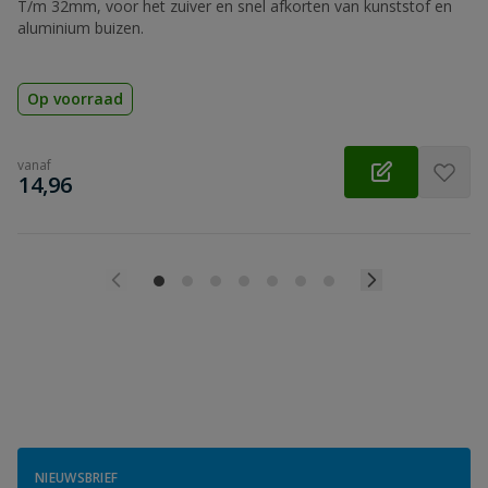
T/m 32mm, voor het zuiver en snel afkorten van kunststof en
aluminium buizen.
Op voorraad
vanaf
€
14,96
NIEUWSBRIEF