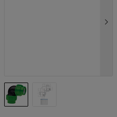
View larger image
View larger image