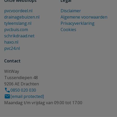
Onze webshops
Legal
pvcvoordeel.nl
Disclaimer
drainagebuizen.nl
Algemene voorwaarden
tyleenslang.nl
Privacyverklaring
pvcbuis.com
Cookies
schrikdraad.net
haxo.nl
pvc24.nl
Contact
WitWay
Tussendiepen 48
9206 AE Drachten
0850 020 030
[email protected]
Maandag t/m vrijdag van 09.00 tot 17.00