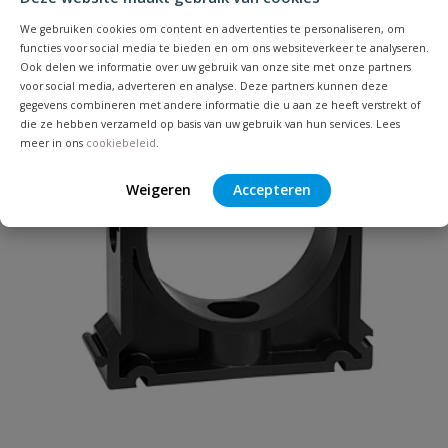
Uw waardering:
We gebruiken cookies om content en advertenties te personaliseren, om
Populair
functies voor social media te bieden en om ons websiteverkeer te analyseren.
Ook delen we informatie over uw gebruik van onze site met onze partners
voor social media, adverteren en analyse. Deze partners kunnen deze
gegevens combineren met andere informatie die u aan ze heeft verstrekt of
die ze hebben verzameld op basis van uw gebruik van hun services. Lees
meer in ons
cookiebeleid
.
Weigeren
Accepteren
Naam
Samenvatting
Beoordeling