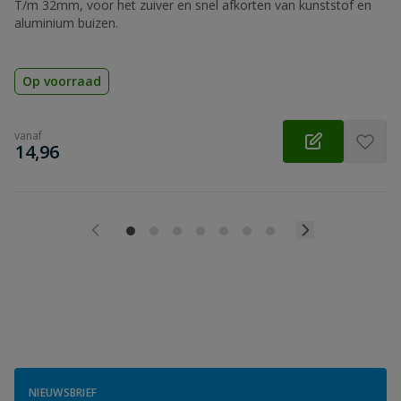
T/m 32mm, voor het zuiver en snel afkorten van kunststof en
aluminium buizen.
Op voorraad
vanaf
€
14,96
NIEUWSBRIEF