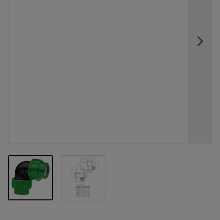
View larger image
View larger image