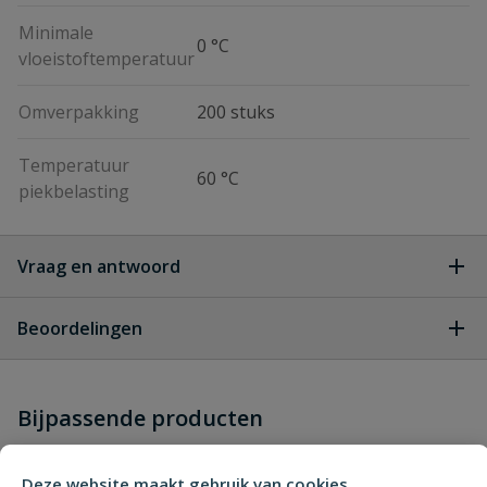
Minimale
0 °C
vloeistoftemperatuur
Omverpakking
200 stuks
Temperatuur
60 °C
piekbelasting
Vraag en antwoord
Geen vragen
Beoordelingen
Heb je zelf ook een vraag over
Stel jouw
Bijpassende producten
Schrijf zelf een beoordeling
vraag
dit product?
Je beoordeelt:
VDL tyleen knie 90° 50 mm
Deze website maakt gebruik van cookies