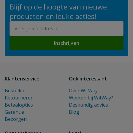
Blijf op de hoogte van nieuwe
producten en leuke acties!
E-mailadres
Inschrijven
Klantenservice
Ook interessant
Bestellen
Over WitWay
Retourneren
Werken bij WitWay?
Betaalopties
Deskundig advies
Garantie
Blog
Bezorgen