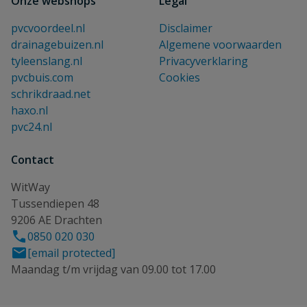
Onze webshops
Legal
pvcvoordeel.nl
Disclaimer
drainagebuizen.nl
Algemene voorwaarden
tyleenslang.nl
Privacyverklaring
pvcbuis.com
Cookies
schrikdraad.net
haxo.nl
pvc24.nl
Contact
WitWay
Tussendiepen 48
9206 AE Drachten
0850 020 030
[email protected]
Maandag t/m vrijdag van 09.00 tot 17.00