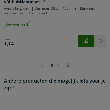
Beoordeling versturen
VDL buisklem model C
Aansluiting: klem | Diameter: 32 t/m 160 mm | Makkelijk
monteerbaar | Kleur: zwart
Op voorraad
vanaf
€
1,14
Andere producten die mogelijk iets voor je
zijn!