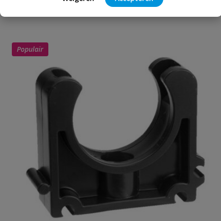
Schrijf zelf een beoordeling
vraag
dit product?
Je beoordeelt:
VDL tyleenkoppeling 20 mm x 1/2''
binnendraad ring
Populair
Uw waardering:
Naam
Samenvatting
Beoordeling