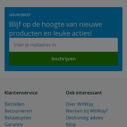
NIEUWSBRIEF
Blijf op de hoogte van nieuwe
producten en leuke acties!
E-mailadres
Inschrijven
Klantenservice
Ook interessant
Bestellen
Over WitWay
Retourneren
Werken bij WitWay?
Betaalopties
Deskundig advies
Garantie
Blog