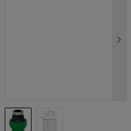
View larger image
View larger image