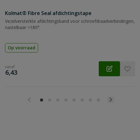
Kolmat® Fibre Seal afdichtingstape
Vezelversterkte afdichtingsband voor schroefdraadverbindingen,
nastelbaar >180°.
Op voorraad
vanaf
€
6,43