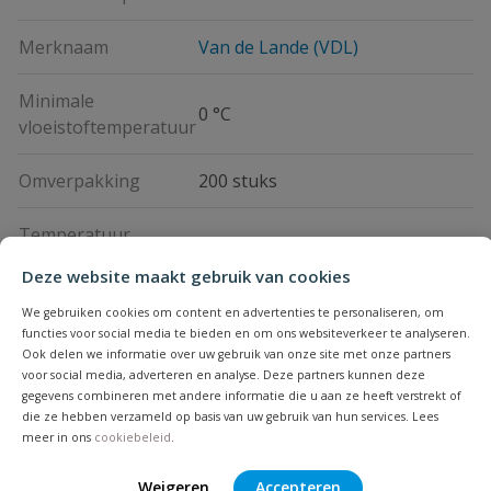
Merknaam
Van de Lande (VDL)
Minimale
0 °C
vloeistoftemperatuur
Omverpakking
200 stuks
Temperatuur
60 °C
piekbelasting
Deze website maakt gebruik van cookies
We gebruiken cookies om content en advertenties te personaliseren, om
Vraag en antwoord
functies voor social media te bieden en om ons websiteverkeer te analyseren.
Ook delen we informatie over uw gebruik van onze site met onze partners
voor social media, adverteren en analyse. Deze partners kunnen deze
Geen vragen
Beoordelingen
gegevens combineren met andere informatie die u aan ze heeft verstrekt of
die ze hebben verzameld op basis van uw gebruik van hun services. Lees
meer in ons
cookiebeleid
.
Heb je zelf ook een vraag over
Stel jouw
Bijpassende producten
Weigeren
Accepteren