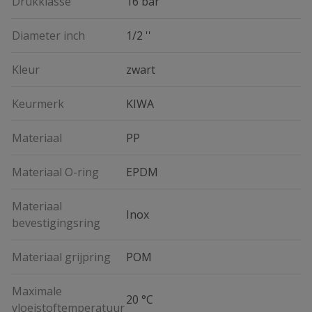
Drukklasse
16 bar
Diameter inch
1/2 ''
Kleur
zwart
Keurmerk
KIWA
Materiaal
PP
Materiaal O-ring
EPDM
Materiaal
Inox
bevestigingsring
Materiaal grijpring
POM
Maximale
20 °C
vloeistoftemperatuur