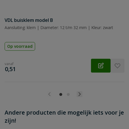
VDL buisklem model B
Beoordeling versturen
Aansluiting: klem | Diameter: 12 t/m 32 mm | Kleur: zwart
Op voorraad
vanaf
€
0,51
Andere producten die mogelijk iets voor je
zijn!