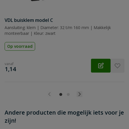
VDL buisklem model C
Beoordeling versturen
Aansluiting: klem | Diameter: 32 t/m 160 mm | Makkelijk
monteerbaar | Kleur: zwart
Op voorraad
vanaf
€
1,14
Andere producten die mogelijk iets voor je
zijn!