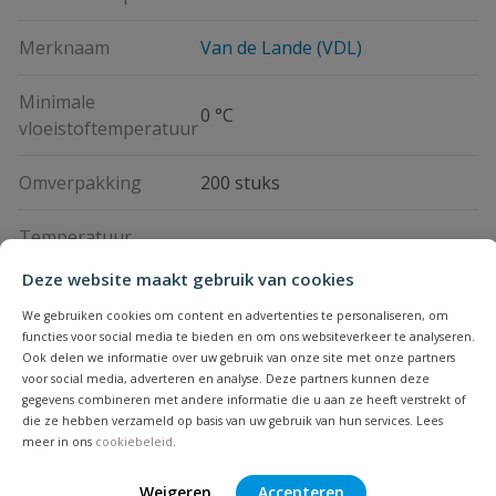
Merknaam
Van de Lande (VDL)
Minimale
0 °C
vloeistoftemperatuur
Omverpakking
200 stuks
Temperatuur
60 °C
piekbelasting
Deze website maakt gebruik van cookies
We gebruiken cookies om content en advertenties te personaliseren, om
Vraag en antwoord
functies voor social media te bieden en om ons websiteverkeer te analyseren.
Ook delen we informatie over uw gebruik van onze site met onze partners
voor social media, adverteren en analyse. Deze partners kunnen deze
Geen vragen
Beoordelingen
gegevens combineren met andere informatie die u aan ze heeft verstrekt of
die ze hebben verzameld op basis van uw gebruik van hun services. Lees
meer in ons
cookiebeleid
.
Heb je zelf ook een vraag over
Stel jouw
Bijpassende producten
Weigeren
Accepteren