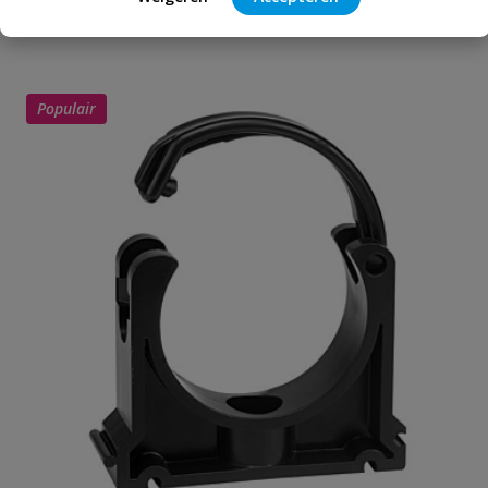
Schrijf zelf een beoordeling
vraag
dit product?
Je beoordeelt:
VDL tyleenkoppeling 25 mm X 1''
binnendraad ring
Populair
Uw waardering:
Naam
Samenvatting
Beoordeling