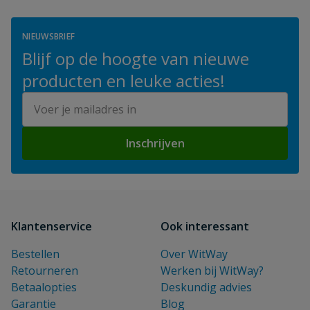
NIEUWSBRIEF
Blijf op de hoogte van nieuwe
producten en leuke acties!
E-mailadres
Inschrijven
Klantenservice
Ook interessant
Bestellen
Over WitWay
Retourneren
Werken bij WitWay?
Betaalopties
Deskundig advies
Garantie
Blog