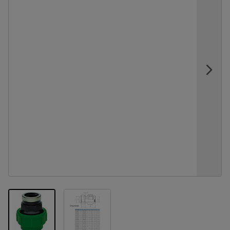
View larger image
View larger image