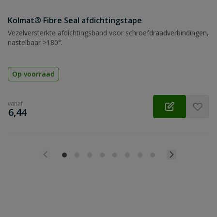
Kolmat® Fibre Seal afdichtingstape
Vezelversterkte afdichtingsband voor schroefdraadverbindingen,
nastelbaar >180°.
Op voorraad
vanaf
€
6,44