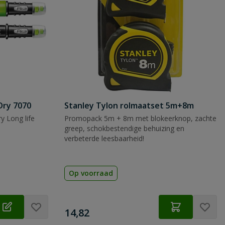
Dry 7070
Stanley Tylon rolmaatset 5m+8m
y Long life
Promopack 5m + 8m met blokeerknop, zachte
greep, schokbestendige behuizing en
verbeterde leesbaarheid!
Op voorraad
€
14,82