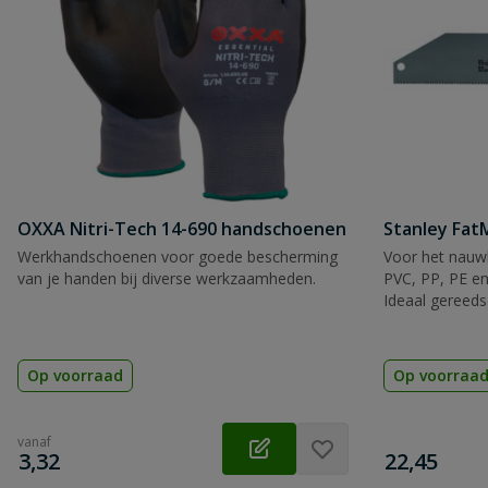
Beoordeling versturen
OXXA Nitri-Tech 14-690 handschoenen
Stanley Fa
Werkhandschoenen voor goede bescherming
Voor het nauwk
van je handen bij diverse werkzaamheden.
PVC, PP, PE en
Ideaal gereeds
Op voorraad
Op voorraa
vanaf
€
€
3,32
22,45