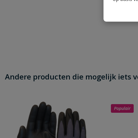
Je beoordeelt:
Wera 5072444001 Pozidrive bit 1/4" PZ
Uw waardering:
Naam
Andere producten die mogelijk iets vo
Samenvatting
Populair
Beoordeling