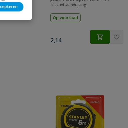
zeskant-aandrijving.
cepteren
Op voorraad
€
2,14