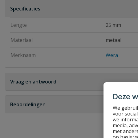
Specificaties
Lengte
25 mm
Materiaal
metaal
Merknaam
Wera
Vraag en antwoord
Geen vragen
Deze w
Beoordelingen
We gebruik
voor socia
Heb je zelf ook een vraag over dit product?
we informa
media, adv
Schrijf zelf een beoordeling
met andere
op basis v