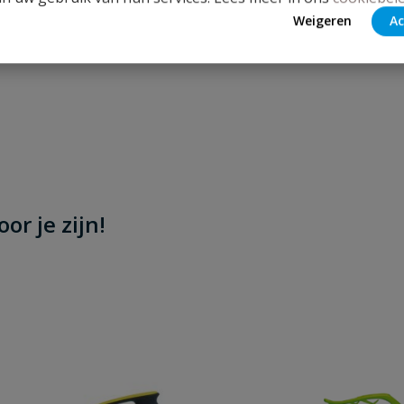
2 x 25mm (100st)
Weigeren
Ac
or je zijn!