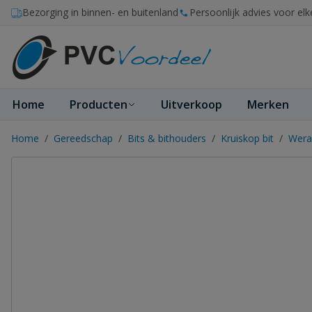
Ga naar de inhoud
Bezorging in binnen- en buitenland
Persoonlijk advies voor elk
Home
Producten
Uitverkoop
Merken
Home
/
Gereedschap
/
Bits & bithouders
/
Kruiskop bit
/
Wera