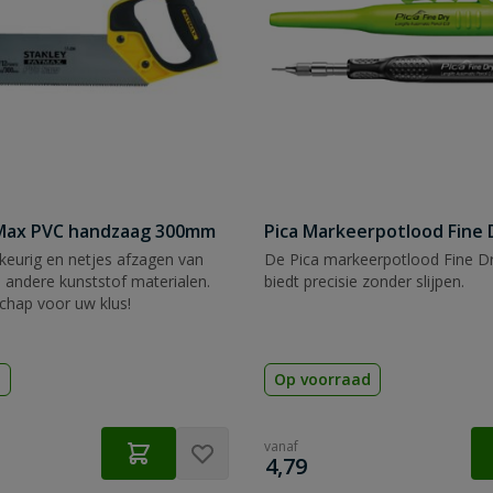
tMax PVC handzaag 300mm
Pica Markeerpotlood Fine 
eurig en netjes afzagen van
De Pica markeerpotlood Fine Dr
 andere kunststof materialen.
biedt precisie zonder slijpen.
chap voor uw klus!
d
Op voorraad
vanaf
€
4,79