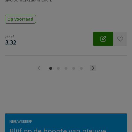
Op voorraad
vanaf
€
3,32
NIEUWSBRIEF
Blijf op de hoogte van nieuwe