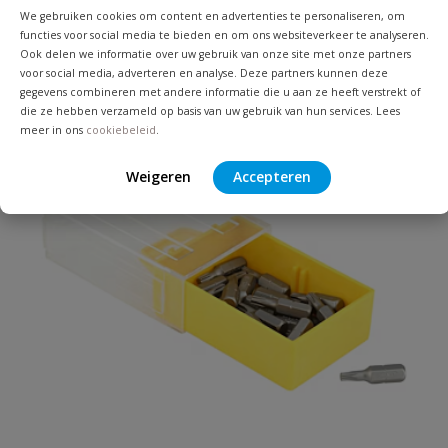
We gebruiken cookies om content en advertenties te personaliseren, om
Je beoordeelt:
Wera bit-grootverpakking Torx
functies voor social media te bieden en om ons websiteverkeer te analyseren.
Ook delen we informatie over uw gebruik van onze site met onze partners
voor social media, adverteren en analyse. Deze partners kunnen deze
Uw waardering:
gegevens combineren met andere informatie die u aan ze heeft verstrekt of
die ze hebben verzameld op basis van uw gebruik van hun services. Lees
meer in ons
cookiebeleid
.
Weigeren
Accepteren
Naam
Samenvatting
Beoordeling