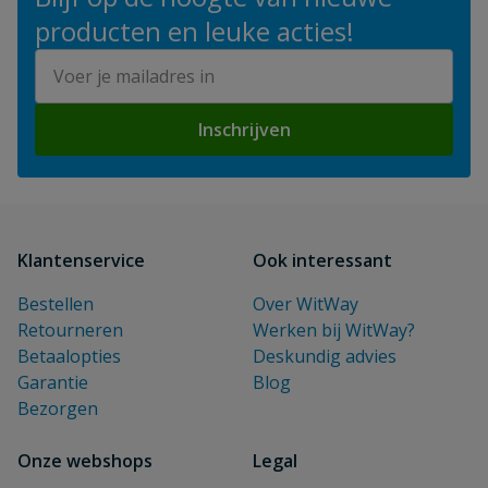
producten en leuke acties!
E-mailadres
Inschrijven
Klantenservice
Ook interessant
Bestellen
Over WitWay
Retourneren
Werken bij WitWay?
Betaalopties
Deskundig advies
Garantie
Blog
Bezorgen
Onze webshops
Legal