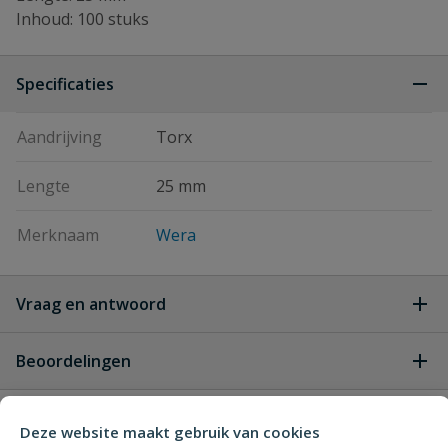
Inhoud: 100 stuks
Specificaties
Aandrijving
Torx
Lengte
25 mm
Merknaam
Wera
Vraag en antwoord
Geen vragen
Beoordelingen
Heb je zelf ook een vraag over
Stel jouw
Deze website maakt gebruik van cookies
Bijpassende producten
Schrijf zelf een beoordeling
vraag
dit product?