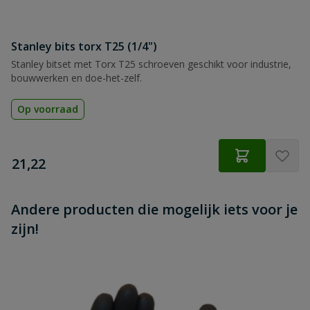
Beoordeling versturen
Stanley bits torx T25 (1/4")
Stanley bitset met Torx T25 schroeven geschikt voor industrie,
bouwwerken en doe-het-zelf.
Op voorraad
€
21,22
Andere producten die mogelijk iets voor je
zijn!