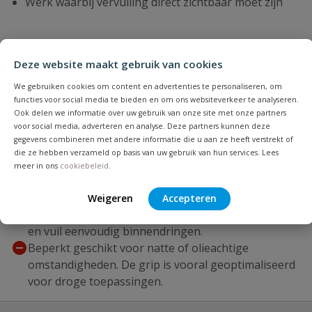
Werk waarbij vervuiling direct zichtbaar moet zijn
Deze website maakt gebruik van cookies
Plus- en minpunten
We gebruiken cookies om content en advertenties te personaliseren, om
Optimale grip en controle dankzij PU-coating op
functies voor social media te bieden en om ons websiteverkeer te analyseren.
palm en vingers.
Ook delen we informatie over uw gebruik van onze site met onze partners
voor social media, adverteren en analyse. Deze partners kunnen deze
Comfortabel en flexibel door de naadloze nylon
gegevens combineren met andere informatie die u aan ze heeft verstrekt of
drager en ademende rugzijde.
die ze hebben verzameld op basis van uw gebruik van hun services. Lees
Vervuiling is meteen zichtbaar. Deze witte
meer in ons
cookiebeleid
.
handschoen helpt snel zicht houden op vervuiling.
Het elastisch gebreide polsmanchet zorgt voor een
Weigeren
Accepteren
goede aansluiting om de pols en voorkomt dat stof
en vuil eenvoudig binnendringen.
Beperkt geschikt voor natte of olieachtige
omstandigheden. De grip is vooral geoptimaliseerd
voor droge toepassingen.