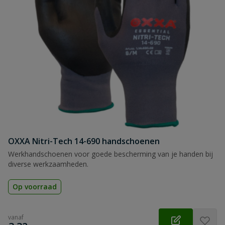
Type coating
palm gecoat
Naam
Samenvatting
Beoordeling
Beoordeling versturen
OXXA Nitri-Tech 14-690 handschoenen
Werkhandschoenen voor goede bescherming van je handen bij
diverse werkzaamheden.
Op voorraad
vanaf