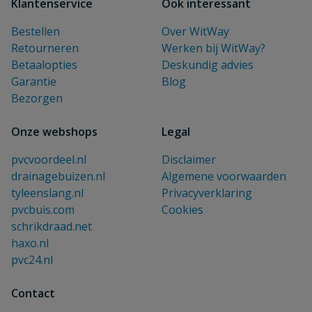
Klantenservice
Ook interessant
Bestellen
Over WitWay
Retourneren
Werken bij WitWay?
Betaalopties
Deskundig advies
Garantie
Blog
Bezorgen
Onze webshops
Legal
pvcvoordeel.nl
Disclaimer
drainagebuizen.nl
Algemene voorwaarden
tyleenslang.nl
Privacyverklaring
pvcbuis.com
Cookies
schrikdraad.net
haxo.nl
pvc24.nl
Contact