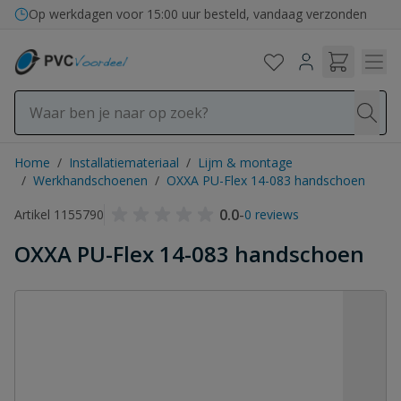
Ga naar de inhoud
Bezorging in binnen- en buitenland
Op werkdagen voor 15:00 uur besteld, vandaag verzonden
Home
/
Installatiemateriaal
/
Lijm & montage
/
Werkhandschoenen
/
OXXA PU-Flex 14-083 handschoen
0.0
-
Artikel 1155790
0 reviews
OXXA PU-Flex 14-083 handschoen