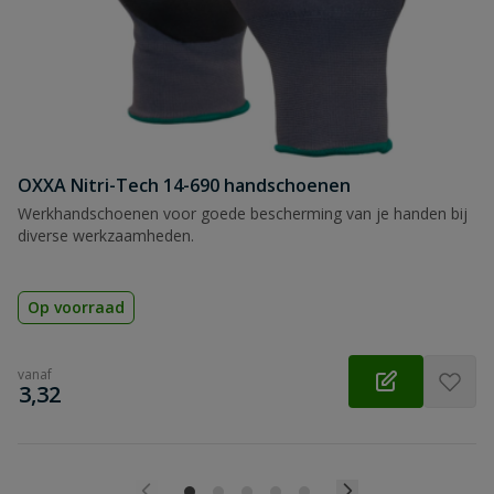
OXXA Nitri-Tech 14-690 handschoenen
Werkhandschoenen voor goede bescherming van je handen bij
diverse werkzaamheden.
Op voorraad
vanaf
€
3,32