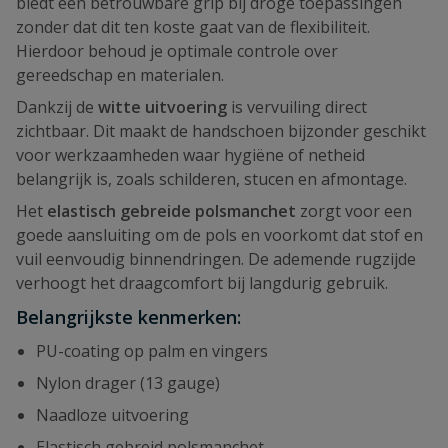
biedt een betrouwbare grip bij droge toepassingen
zonder dat dit ten koste gaat van de flexibiliteit.
Hierdoor behoud je optimale controle over
gereedschap en materialen.
Dankzij de
witte uitvoering
is vervuiling direct
zichtbaar. Dit maakt de handschoen bijzonder geschikt
voor werkzaamheden waar hygiëne of netheid
belangrijk is, zoals schilderen, stucen en afmontage.
Het
elastisch gebreide polsmanchet
zorgt voor een
goede aansluiting om de pols en voorkomt dat stof en
vuil eenvoudig binnendringen. De ademende rugzijde
verhoogt het draagcomfort bij langdurig gebruik.
Belangrijkste kenmerken:
PU-coating op palm en vingers
Nylon drager (13 gauge)
Naadloze uitvoering
Elastisch gebreid polsmanchet