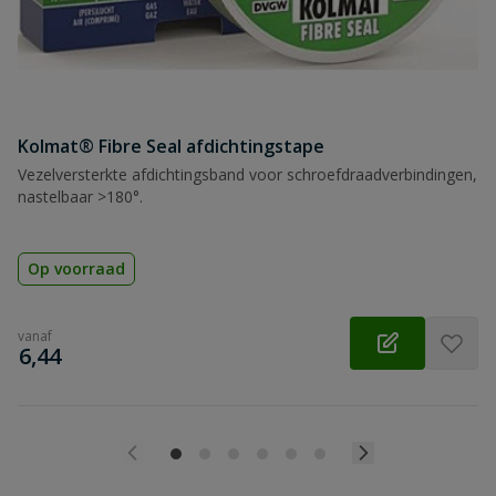
Kolmat® Fibre Seal afdichtingstape
Vezelversterkte afdichtingsband voor schroefdraadverbindingen,
nastelbaar >180°.
Op voorraad
vanaf
€
6,44