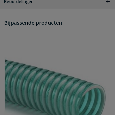
Beoordelingen
Heb je zelf ook een vraag over
Stel jouw
Bijpassende producten
Schrijf zelf een beoordeling
vraag
dit product?
Je beoordeelt:
Zuigslangset compleet 32 mm x 1¼"
lengte 7 meter
Uw waardering:
Naam
Samenvatting