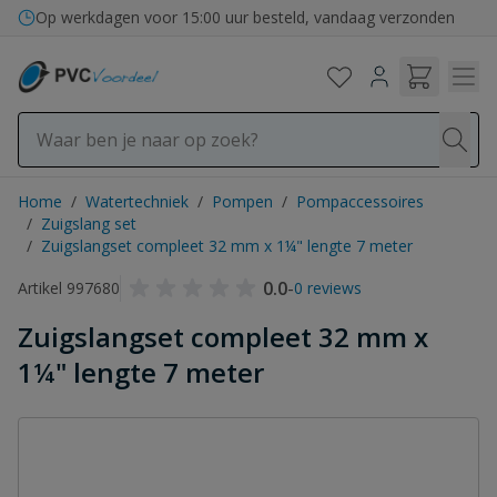
Ga naar de inhoud
Op werkdagen voor 15:00 uur besteld, vandaag verzonden
Home
/
Watertechniek
/
Pompen
/
Pompaccessoires
/
Zuigslang set
/
Zuigslangset compleet 32 mm x 1¼" lengte 7 meter
0.0
-
Artikel 997680
0 reviews
Zuigslangset compleet 32 mm x
1¼" lengte 7 meter