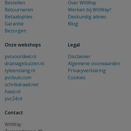
Bestellen
Over WitWay
Retourneren
Werken bij WitWay?
Betaalopties
Deskundig advies
Garantie
Blog
Bezorgen
Onze webshops
Legal
pvcvoordeel.nl
Disclaimer
drainagebuizen.nl
Algemene voorwaarden
tyleenslang.nl
Privacyverklaring
pvcbuis.com
Cookies
schrikdraad.net
haxo.nl
pvc24.nl
Contact
WitWay