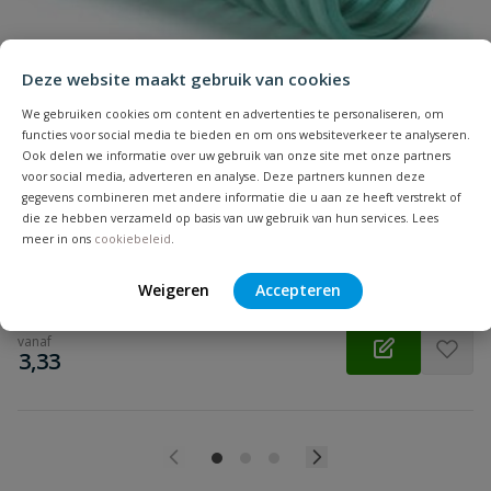
Beoordeling
Deze website maakt gebruik van cookies
We gebruiken cookies om content en advertenties te personaliseren, om
functies voor social media te bieden en om ons websiteverkeer te analyseren.
Ook delen we informatie over uw gebruik van onze site met onze partners
SEL S500 PVC zuigslang
voor social media, adverteren en analyse. Deze partners kunnen deze
Beoordeling versturen
gegevens combineren met andere informatie die u aan ze heeft verstrekt of
groen transparante zuigslang geschikt voor doorvoer van water,
die ze hebben verzameld op basis van uw gebruik van hun services. Lees
lichte zuren en logen, zout water, lichtslijtende stoffen
meer in ons
cookiebeleid
.
Op voorraad
Weigeren
Accepteren
vanaf
€
3,33