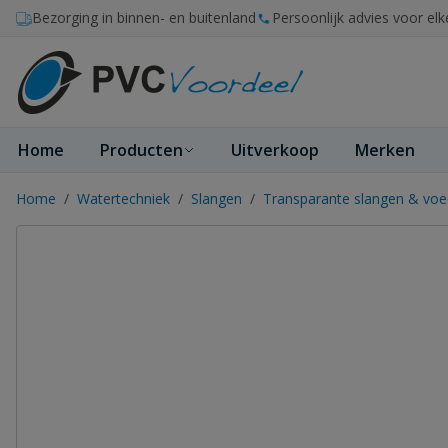
Ga naar de inhoud
Bezorging in binnen- en buitenland
Persoonlijk advies voor elk
Home
Producten
Uitverkoop
Merken
Home
/
Watertechniek
/
Slangen
/
Transparante slangen & voe