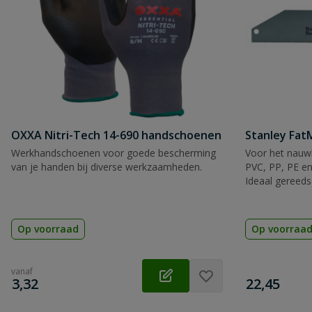
OXXA Nitri-Tech 14-690 handschoenen
Stanley Fa
Werkhandschoenen voor goede bescherming
Voor het nauwk
van je handen bij diverse werkzaamheden.
PVC, PP, PE en
Ideaal gereeds
Op voorraad
Op voorraa
vanaf
€
€
3,32
22,45