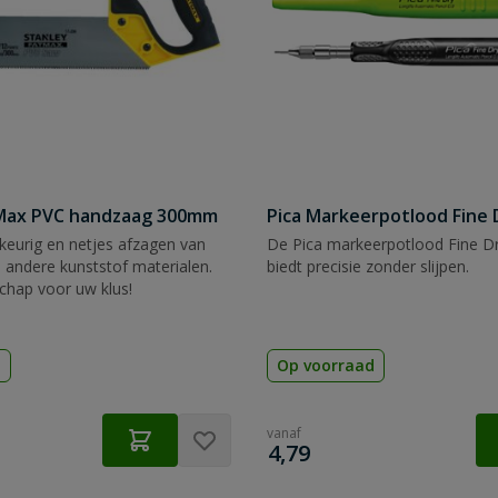
tMax PVC handzaag 300mm
Pica Markeerpotlood Fine 
eurig en netjes afzagen van
De Pica markeerpotlood Fine Dr
 andere kunststof materialen.
biedt precisie zonder slijpen.
chap voor uw klus!
d
Op voorraad
vanaf
€
4,79