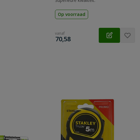
Superieure kwaliteit.
Op voorraad
vanaf
€
70,58