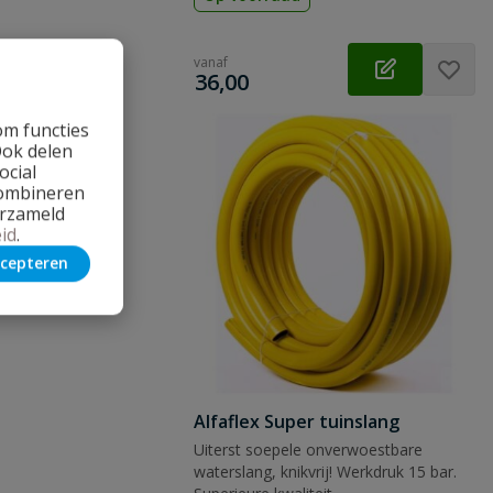
vanaf
€
36,00
om functies
Ook delen
ocial
combineren
erzameld
id
.
cepteren
Alfaflex Super tuinslang
Uiterst soepele onverwoestbare
waterslang, knikvrij! Werkdruk 15 bar.