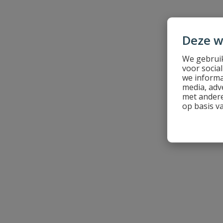
Deze w
Beoordeling versturen
We gebruik
voor socia
we informa
media, adv
met andere
op basis v