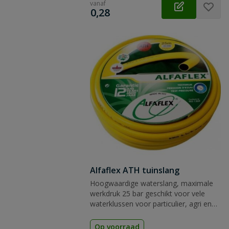
vanaf
 vraag
€
0,28
Alfaflex ATH tuinslang
Hoogwaardige waterslang, maximale
werkdruk 25 bar geschikt voor vele
waterklussen voor particulier, agri en
industrie.
Op voorraad