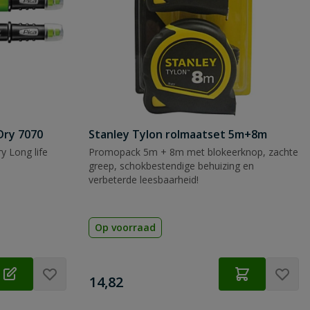
Dry 7070
Stanley Tylon rolmaatset 5m+8m
y Long life
Promopack 5m + 8m met blokeerknop, zachte
greep, schokbestendige behuizing en
verbeterde leesbaarheid!
Op voorraad
€
14,82