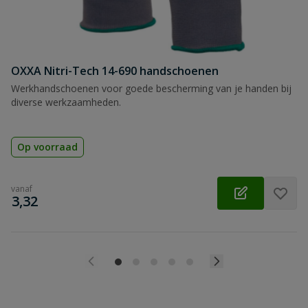
OXXA Nitri-Tech 14-690 handschoenen
Werkhandschoenen voor goede bescherming van je handen bij
diverse werkzaamheden.
Op voorraad
vanaf
€
3,32