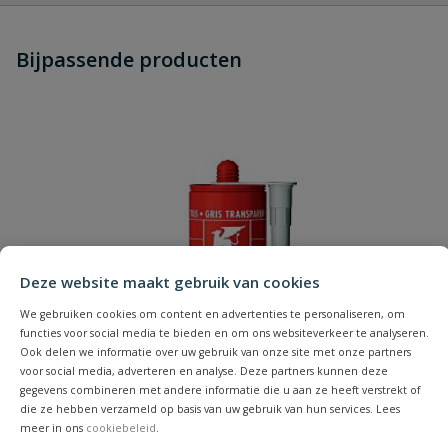
Heb je zelf ook een vraag over
Stel jouw
Bijpassende producten
Schrijf zelf een beoordeling
vraag
dit product?
Je beoordeelt:
AquaForte lijm SuperStrong zwart
Uw waardering:
Deze website maakt gebruik van cookies
Naam
We gebruiken cookies om content en advertenties te personaliseren, om
functies voor social media te bieden en om ons websiteverkeer te analyseren.
Ook delen we informatie over uw gebruik van onze site met onze partners
voor social media, adverteren en analyse. Deze partners kunnen deze
Samenvatting
gegevens combineren met andere informatie die u aan ze heeft verstrekt of
die ze hebben verzameld op basis van uw gebruik van hun services. Lees
meer in ons
cookiebeleid
.
Beoordeling