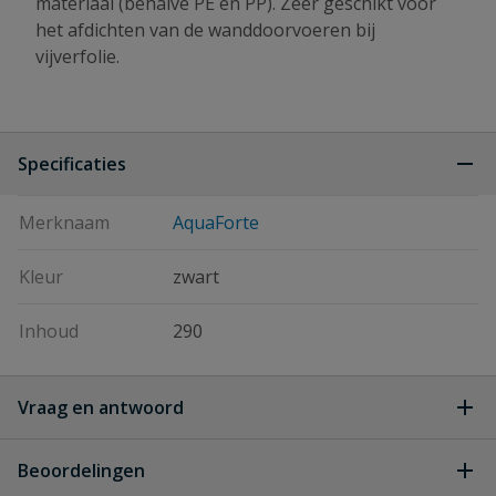
materiaal (behalve PE en PP). Zeer geschikt voor
het afdichten van de wanddoorvoeren bij
vijverfolie.
Specificaties
Merknaam
AquaForte
Kleur
zwart
Inhoud
290
Vraag en antwoord
Geen vragen
Beoordelingen