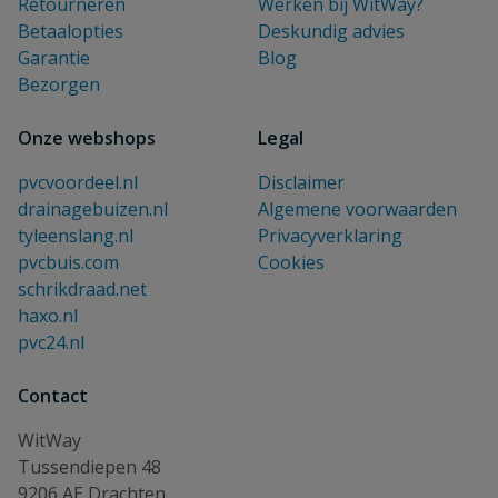
Retourneren
Werken bij WitWay?
Betaalopties
Deskundig advies
Garantie
Blog
Bezorgen
Onze webshops
Legal
pvcvoordeel.nl
Disclaimer
drainagebuizen.nl
Algemene voorwaarden
tyleenslang.nl
Privacyverklaring
pvcbuis.com
Cookies
schrikdraad.net
haxo.nl
pvc24.nl
Contact
WitWay
Tussendiepen 48
9206 AE Drachten