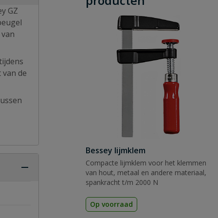
producten
ey GZ
beugel
 van
tijdens
t van de
lussen
Bessey lijmklem
Compacte lijmklem voor het klemmen
van hout, metaal en andere materiaal,
spankracht t/m 2000 N
Op voorraad