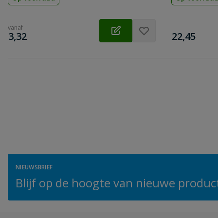
vanaf
€
€
3,32
22,45
NIEUWSBRIEF
Blijf op de hoogte van nieuwe product