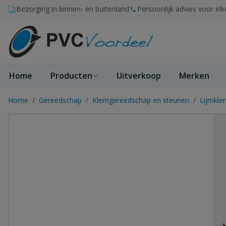
Ga naar de inhoud
Bezorging in binnen- en buitenland
Persoonlijk advies voor elk
Home
Producten
Uitverkoop
Merken
Home
/
Gereedschap
/
Klemgereedschap en steunen
/
Lijmkl