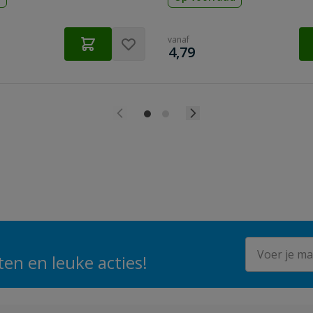
vanaf
€
4,79
E-mailadres
en en leuke acties!