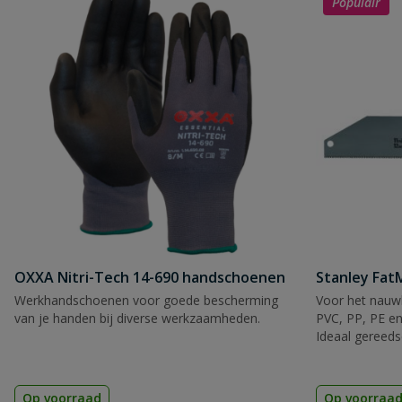
Populair
Naam
Samenvatting
Beoordeling
OXXA Nitri-Tech 14-690 handschoenen
Stanley Fa
Werkhandschoenen voor goede bescherming
Voor het nauwk
Beoordeling versturen
van je handen bij diverse werkzaamheden.
PVC, PP, PE en
Ideaal gereeds
Op voorraad
Op voorraa