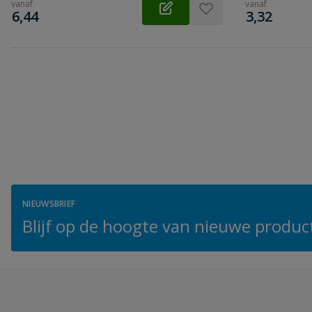
vanaf
vanaf
€
€
6,44
3,32
NIEUWSBRIEF
Blijf op de hoogte van nieuwe product