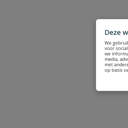
Naam
Deze w
We gebruik
Samenvatting
voor socia
we informa
media, adv
Beoordeling
met andere
op basis v
Beoordeling versturen