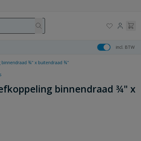
incl. BTW
g binnendraad ¾" x buitendraad ¾"
s
oefkoppeling binnendraad ¾" x