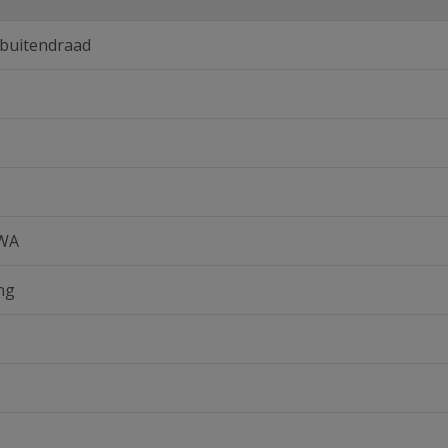
 buitendraad
IWA
ng