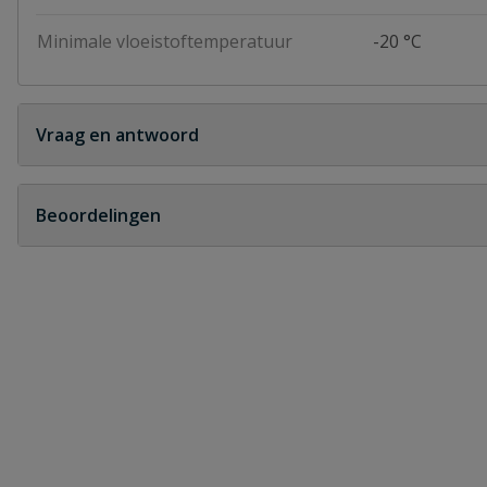
Minimale vloeistoftemperatuur
-20 °C
Vraag en antwoord
Geen vragen
Beoordelingen
Heb je zelf ook een vraag over dit product?
Schrijf zelf een beoordeling
Je beoordeelt:
Bonfix 3-delige schroefkoppeling binn
Uw waardering: