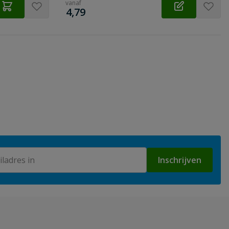
vanaf
€
4,79
Inschrijven