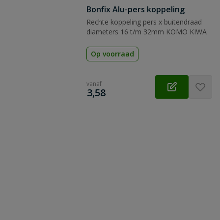
Bonfix Alu-pers koppeling
Rechte koppeling pers x buitendraad
diameters 16 t/m 32mm KOMO KIWA
Op voorraad
vanaf
€
3,58