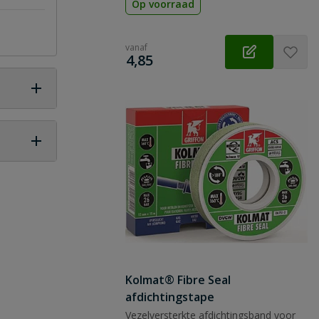
Op voorraad
vanaf
€
4,85
 vraag
Kolmat® Fibre Seal
afdichtingstape
Vezelversterkte afdichtingsband voor