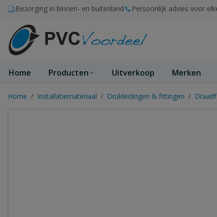
Ga naar de inhoud
Bezorging in binnen- en buitenland
Persoonlijk advies voor elk
Home
Producten
Uitverkoop
Merken
Home
/
Installatiemateriaal
/
Drukleidingen & fittingen
/
Draadf