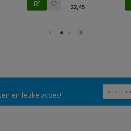
€
22,45
E-mailadres
en en leuke acties!