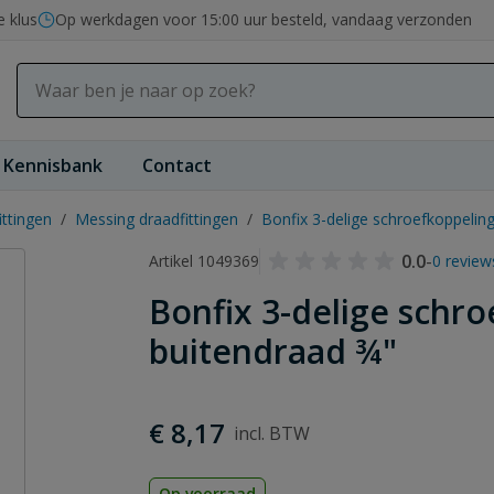
e klus
Op werkdagen voor 15:00 uur besteld, vandaag verzonden
Kennisbank
Contact
ittingen
/
Messing draadfittingen
/
Bonfix 3-delige schroefkoppelin
0.0
-
Artikel 1049369
0 review
Bonfix 3-delige schr
buitendraad ¾"
€ 8,17
Op voorraad