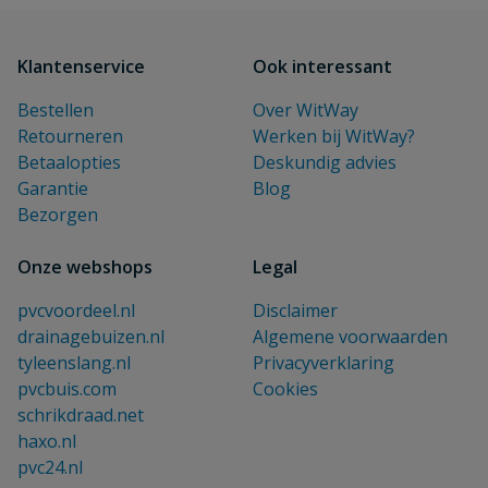
Klantenservice
Ook interessant
Bestellen
Over WitWay
Retourneren
Werken bij WitWay?
Betaalopties
Deskundig advies
Garantie
Blog
Bezorgen
Onze webshops
Legal
pvcvoordeel.nl
Disclaimer
drainagebuizen.nl
Algemene voorwaarden
tyleenslang.nl
Privacyverklaring
pvcbuis.com
Cookies
schrikdraad.net
haxo.nl
pvc24.nl