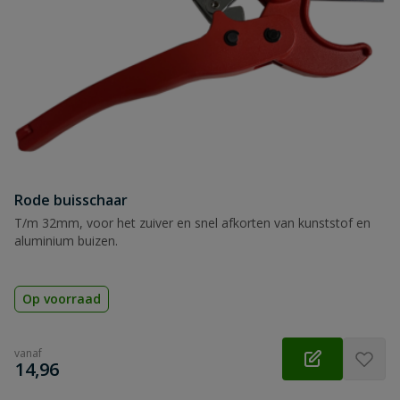
Rode buisschaar
T/m 32mm, voor het zuiver en snel afkorten van kunststof en
aluminium buizen.
Op voorraad
vanaf
€
14,96