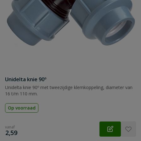
Samenvatting
Beoordeling
Beoordeling versturen
Unidelta knie 90º
Unidelta knie 90º met tweezijdige klemkoppeling, diameter van
16 t/m 110 mm.
Op voorraad
vanaf
€
2,59