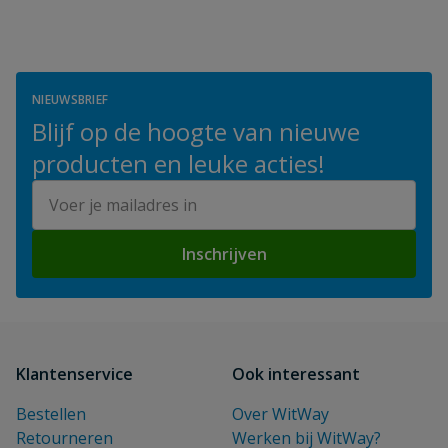
NIEUWSBRIEF
Blijf op de hoogte van nieuwe
producten en leuke acties!
E-mailadres
Inschrijven
Klantenservice
Ook interessant
Bestellen
Over WitWay
Retourneren
Werken bij WitWay?