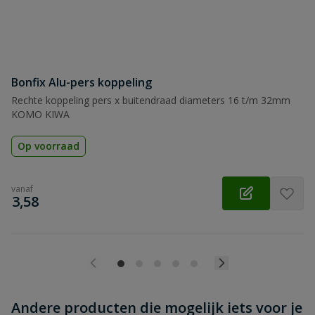
Beoordeling versturen
Bonfix Alu-pers koppeling
Rechte koppeling pers x buitendraad diameters 16 t/m 32mm
KOMO KIWA
Op voorraad
vanaf
€
3,58
Andere producten die mogelijk iets voor je