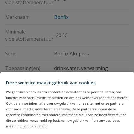
vloeistoftemperatuur
Merknaam
Bonfix
Minimale
-20 °C
vloeistoftemperatuur
Serie
Bonfix Alu-pers
Toepassing(en)
drinkwater, verwarming
Deze website maakt gebruik van cookies
Handleiding en downloads
We gebruiken cookies om content en advertenties te personaliseren, om
functies voor social media te bieden en om ons websiteverkeer te analyseren.
Ook delen we informatie over uw gebruik van onze site met onze partners
Vraag en antwoord
alupersbonfix koppelingen
Download
voor social media, adverteren en analyse. Deze partners kunnen deze
meerlagenbuis
gegevens combineren met andere informatie die u aan ze heeft verstrekt of
alupersbonfix_koppelingen-
die ze hebben verzameld op basis van uw gebruik van hun services. Lees
Beoordelingen
meer in ons
Kan ik Bonfix meerlagenbuis ook
cookiebeleid
.
meerlagenbuis-FLD.pdf