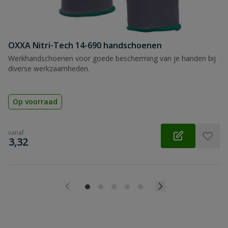
OXXA Nitri-Tech 14-690 handschoenen
Werkhandschoenen voor goede bescherming van je handen bij
diverse werkzaamheden.
Op voorraad
vanaf
€
3,32