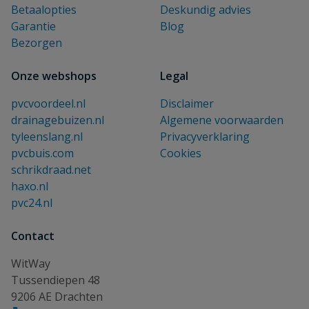
Betaalopties
Deskundig advies
Garantie
Blog
Bezorgen
Onze webshops
Legal
pvcvoordeel.nl
Disclaimer
drainagebuizen.nl
Algemene voorwaarden
tyleenslang.nl
Privacyverklaring
pvcbuis.com
Cookies
schrikdraad.net
haxo.nl
pvc24.nl
Contact
WitWay
Tussendiepen 48
9206 AE Drachten