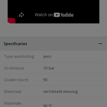
Specificaties
Type aansluiting
pers
Drukklasse
10 bar
Graden bocht
90
Materiaal
vernikkeld messing
Maximale
90 °C