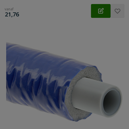
vanaf
€
21,76