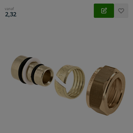
vanaf
€
2,32