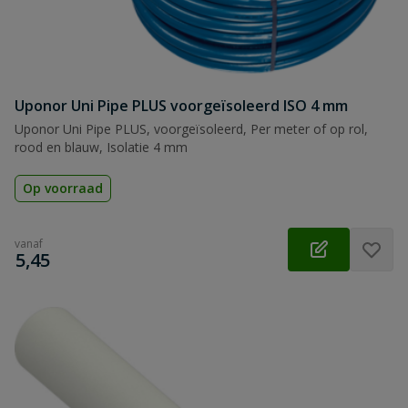
Uponor Uni Pipe PLUS voorgeïsoleerd ISO 4 mm
Uponor Uni Pipe PLUS, voorgeïsoleerd, Per meter of op rol,
rood en blauw, Isolatie 4 mm
Op voorraad
vanaf
€
5,45