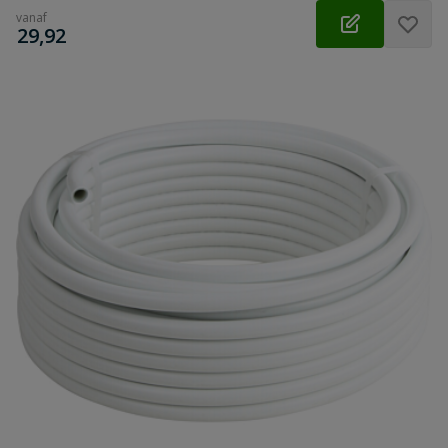
vanaf
€
29,92