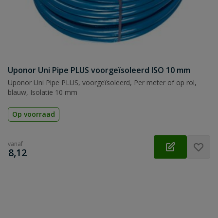
Uponor Uni Pipe PLUS voorgeïsoleerd ISO 10 mm
Uponor Uni Pipe PLUS, voorgeïsoleerd, Per meter of op rol,
blauw, Isolatie 10 mm
Op voorraad
vanaf
€
8,12