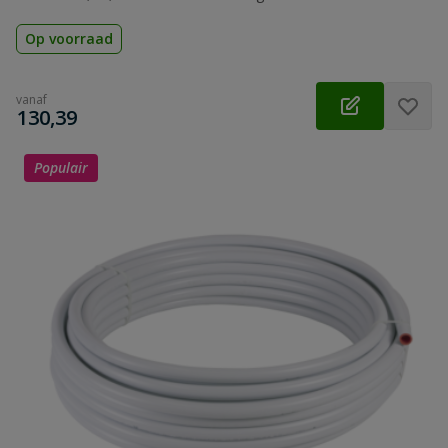
Op voorraad
vanaf
€
130,39
Populair