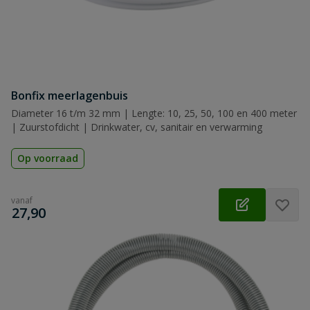
Bonfix meerlagenbuis
Diameter 16 t/m 32 mm | Lengte: 10, 25, 50, 100 en 400 meter
| Zuurstofdicht | Drinkwater, cv, sanitair en verwarming
Op voorraad
vanaf
€
27,90