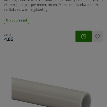
25 mm | Lengte: per meter, 50 en 75 meter | Drinkwater, cv,
sanitair, verwarming/koeling
Op voorraad
vanaf
€
4,86