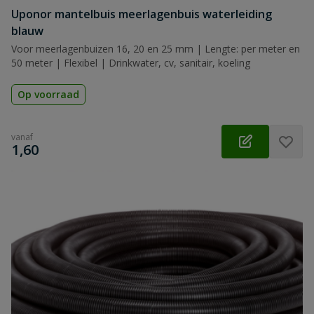
Uponor mantelbuis meerlagenbuis waterleiding
blauw
Voor meerlagenbuizen 16, 20 en 25 mm | Lengte: per meter en
50 meter | Flexibel | Drinkwater, cv, sanitair, koeling
Op voorraad
vanaf
€
1,60