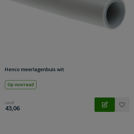
Henco meerlagenbuis wit
Op voorraad
vanaf
€
43,06