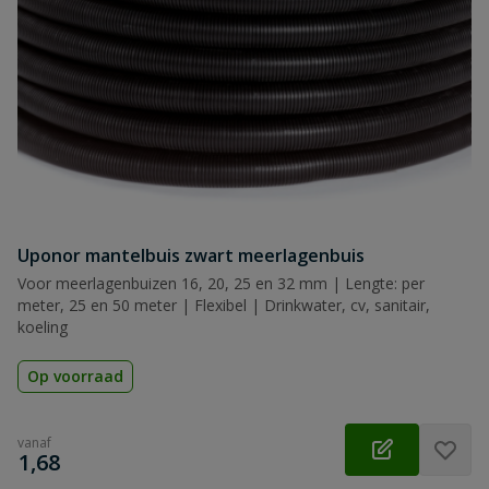
Uponor mantelbuis zwart meerlagenbuis
Voor meerlagenbuizen 16, 20, 25 en 32 mm | Lengte: per
meter, 25 en 50 meter | Flexibel | Drinkwater, cv, sanitair,
koeling
Op voorraad
vanaf
€
1,68