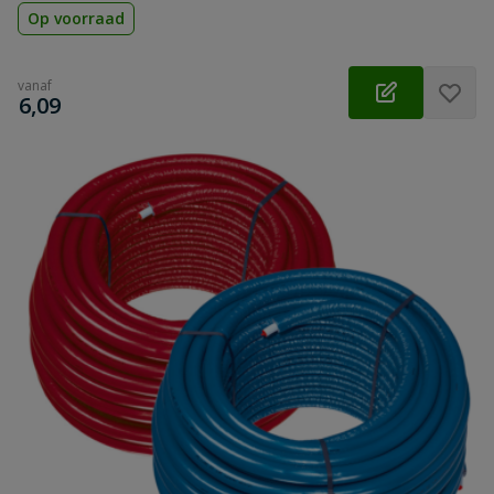
Op voorraad
vanaf
€
6,09