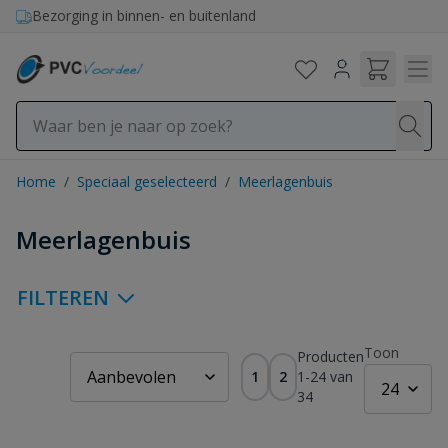
Ga naar de inhoud
Bezorging in binnen- en buitenland
Home
/
Speciaal geselecteerd
/
Meerlagenbuis
Meerlagenbuis
FILTEREN
Toon
Producten
1
2
1
-
24
van
34