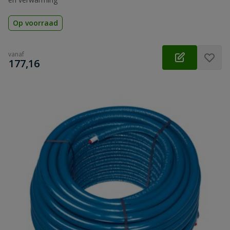
Op voorraad
vanaf
€
177,16