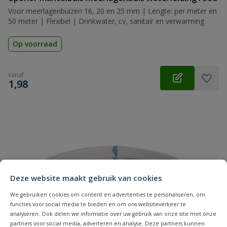
Voor meerlagenbuizen 16, 20 en 25 mm | Lengte: per meter en
50 meter | Flexibel | Drinkwater, cv, sanitair en verwarming
Op voorraad
vanaf
€
1,98
Deze website maakt gebruik van cookies
We gebruiken cookies om content en advertenties te personaliseren, om
functies voor social media te bieden en om ons websiteverkeer te
analyseren. Ook delen we informatie over uw gebruik van onze site met onze
partners voor social media, adverteren en analyse. Deze partners kunnen