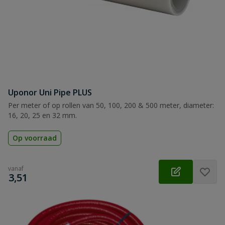
Uponor Uni Pipe PLUS
Per meter of op rollen van 50, 100, 200 & 500 meter, diameter:
16, 20, 25 en 32 mm.
Op voorraad
vanaf
€
3,51