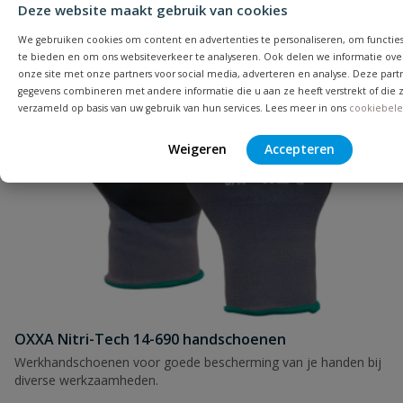
Deze website maakt gebruik van cookies
We gebruiken cookies om content en advertenties te personaliseren, om functies
te bieden en om ons websiteverkeer te analyseren. Ook delen we informatie ove
onze site met onze partners voor social media, adverteren en analyse. Deze par
gegevens combineren met andere informatie die u aan ze heeft verstrekt of die
verzameld op basis van uw gebruik van hun services. Lees meer in ons
cookiebele
Weigeren
Accepteren
OXXA Nitri-Tech 14-690 handschoenen
Werkhandschoenen voor goede bescherming van je handen bij
diverse werkzaamheden.