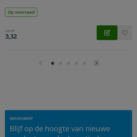
Op voorraad
vanaf
€
3,32
NIEUWSBRIEF
Blijf op de hoogte van nieuwe