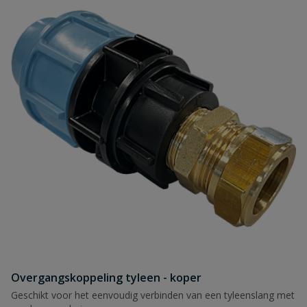
Naam
Samenvatting
Beoordeling
Beoordeling versturen
Overgangskoppeling tyleen - koper
Geschikt voor het eenvoudig verbinden van een tyleenslang met