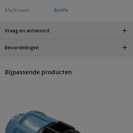
Merknaam
Bonfix
Vraag en antwoord
Geen vragen
Beoordelingen
Heb je zelf ook een vraag over
Stel jouw
Bijpassende producten
Schrijf zelf een beoordeling
vraag
dit product?
Je beoordeelt:
Bonfix messing stopkraan met
aftapgelegenheid Kiwa 2 x 1/2" binnendraad
Uw waardering: