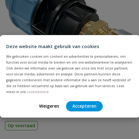
Naam
Samenvatting
Deze website maakt gebruik van cookies
We gebruiken cookies om content en advertenties te personaliseren, om
Beoordeling
functies voor social media te bieden en om ons websiteverkeer te analyseren.
Ook delen we informatie over uw gebruik van onze site met onze partners
voor social media, adverteren en analyse. Deze partners kunnen deze
gegevens combineren met andere informatie die u aan ze heeft verstrekt of
die ze hebben verzameld op basis van uw gebruik van hun services. Lees
meer in ons
cookiebeleid
.
Overgangskoppeling tyleen - koper
Beoordeling versturen
Geschikt voor het eenvoudig verbinden van een tyleenslang met
Weigeren
Accepteren
een koperen buis.
Op voorraad