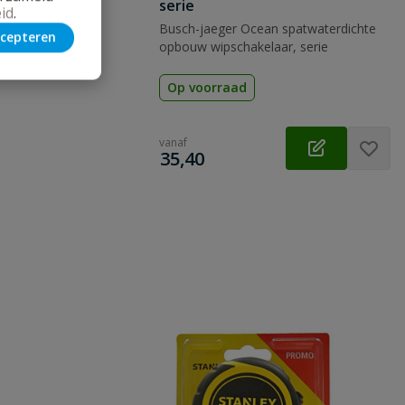
serie
id
.
Busch-jaeger Ocean spatwaterdichte
cepteren
opbouw wipschakelaar, serie
Op voorraad
vanaf
€
35,40