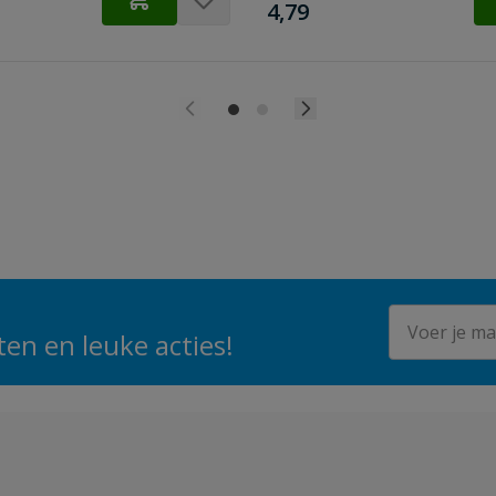
€
4,79
E-mailadres
en en leuke acties!