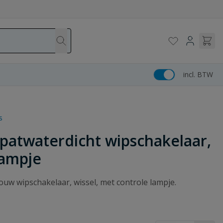
incl. BTW
s
patwaterdicht wipschakelaar,
lampje
uw wipschakelaar, wissel, met controle lampje.