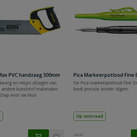
tMax PVC handzaag 300mm
Pica Markeerpotlood Fine 
eurig en netjes afzagen van
De Pica markeerpotlood Fine Dr
 andere kunststof materialen.
biedt precisie zonder slijpen.
chap voor uw klus!
d
Op voorraad
vanaf