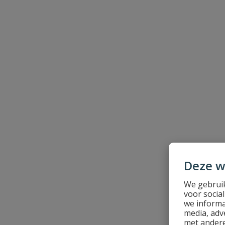
Uw waardering:
Naam
Samenvatting
Deze w
Beoordeling
We gebruik
voor socia
we informa
media, adv
met andere