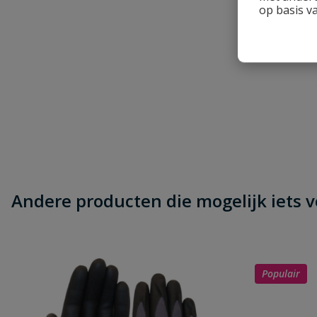
Beoordeling versturen
op basis v
Andere producten die mogelijk iets vo
Populair