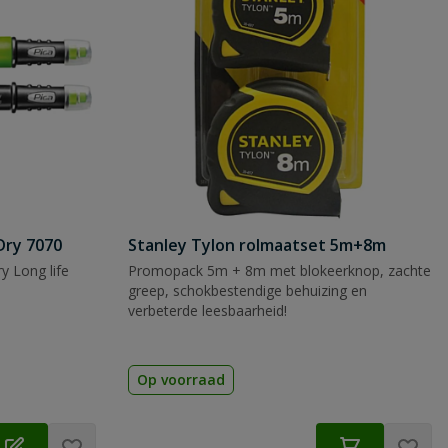
Dry 7070
Stanley Tylon rolmaatset 5m+8m
y Long life
Promopack 5m + 8m met blokeerknop, zachte
greep, schokbestendige behuizing en
verbeterde leesbaarheid!
Op voorraad