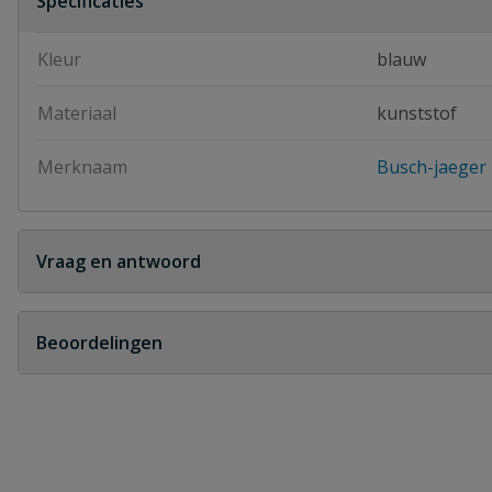
Specificaties
Kleur
blauw
Materiaal
kunststof
Merknaam
Busch-jaeger
Vraag en antwoord
Geen vragen
Beoordelingen
Heb je zelf ook een vraag over dit product?
Schrijf zelf een beoordeling
Je beoordeelt:
Busch-jaeger Ocean spatwaterdicht wip