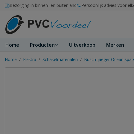
Ga naar de inhoud
Bezorging in binnen- en buitenland
Persoonlijk advies voor elk
Home
Producten
Uitverkoop
Merken
Home
/
Elektra
/
Schakelmaterialen
/
Busch-jaeger Ocean spatw