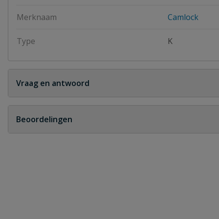
Merknaam
Camlock
Type
K
Vraag en antwoord
Geen vragen
Beoordelingen
Heb je zelf ook een vraag over dit product?
Schrijf zelf een beoordeling
Je beoordeelt:
Camlock aluminium afsluitkap V-deel 
Uw waardering: