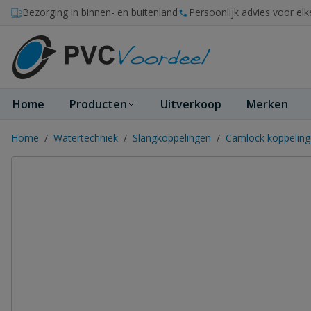
Ga naar de inhoud
Bezorging in binnen- en buitenland
Persoonlijk advies voor elk
Home
Producten
Uitverkoop
Merken
Home
/
Watertechniek
/
Slangkoppelingen
/
Camlock koppelin