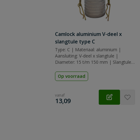
Camlock aluminium V-deel x
slangtule type C
Type: C | Materiaal: aluminium |
Aansluiting: V-deel x slangtule |
Diameter: 15 t/m 150 mm | Slangtule:
13 t/m 150 mm | Afdichting: nbr
(nitrilrubber)
Op voorraad
vanaf
€
13,09