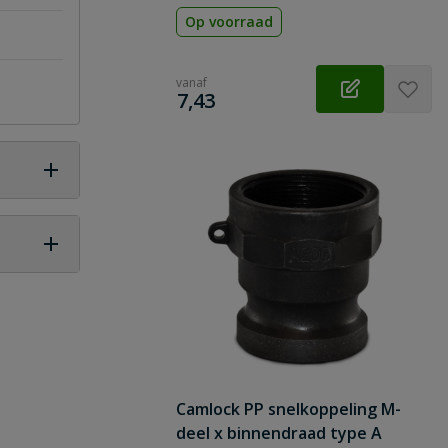
Op voorraad
vanaf
€
7,43
 vraag
Camlock PP snelkoppeling M-
deel x binnendraad type A