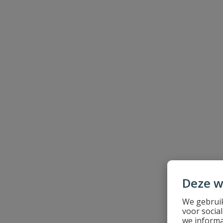
Naam
Samenvatting
Beoordeling
Deze w
Beoordeling versturen
We gebruik
voor socia
we informa