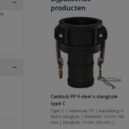
producten
ze
Camlock PP V-deel x slangtule
type C
Type: C | Materiaal: PP | Aansluiting: V-
deel x slangtule | Diameter: 15 t/m 100
mm | Slangtule: 13 t/m 100 mm |
Afdichting: nbr (nitrilrubber)