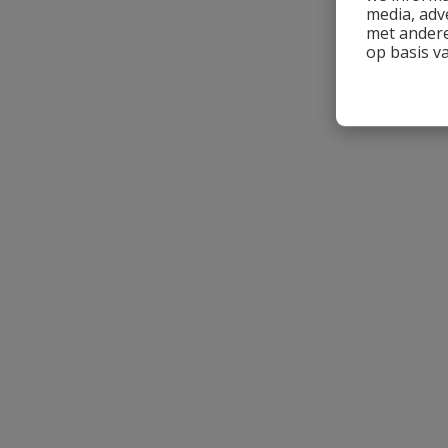
media, adv
met andere
op basis v