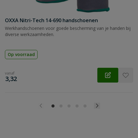
OXXA Nitri-Tech 14-690 handschoenen
Werkhandschoenen voor goede bescherming van je handen bij
diverse werkzaamheden.
Op voorraad
vanaf
€
3,32