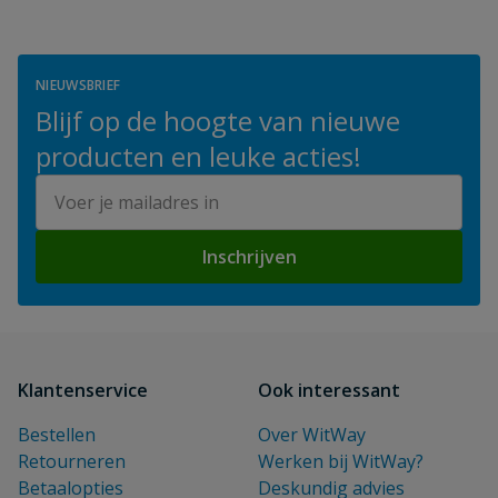
NIEUWSBRIEF
Blijf op de hoogte van nieuwe
producten en leuke acties!
E-mailadres
Inschrijven
Klantenservice
Ook interessant
Bestellen
Over WitWay
Retourneren
Werken bij WitWay?
Betaalopties
Deskundig advies