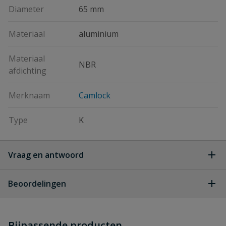
Diameter
65 mm
Materiaal
aluminium
Materiaal
NBR
afdichting
Merknaam
Camlock
Type
K
Vraag en antwoord
Geen vragen
Beoordelingen
Heb je zelf ook een vraag over
Stel jouw
Bijpassende producten