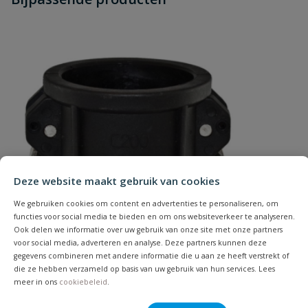
Schrijf zelf een beoordeling
vraag
dit product?
Je beoordeelt:
Camlock aluminium afsluitkap V-
deel type K 65 mm
Uw waardering:
Deze website maakt gebruik van cookies
Naam
We gebruiken cookies om content en advertenties te personaliseren, om
functies voor social media te bieden en om ons websiteverkeer te analyseren.
Ook delen we informatie over uw gebruik van onze site met onze partners
Samenvatting
voor social media, adverteren en analyse. Deze partners kunnen deze
gegevens combineren met andere informatie die u aan ze heeft verstrekt of
die ze hebben verzameld op basis van uw gebruik van hun services. Lees
Beoordeling
meer in ons
cookiebeleid
.